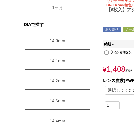
ワンデーカラコ
DIA14.5㎜/着色1
1ヶ月
【6枚入】アシス
DIAで探す
取り寄せ
メー
14.0mm
納期
(
入金確認後、
必
14.1mm
須
1,408
)
¥
税込
レンズ度数(PWR
14.2mm
14.3mm
14.4mm