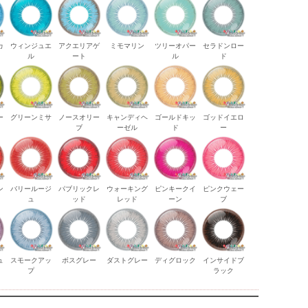
カ
ウィンジュエ
アクエリアゲ
ミモマリン
ツリーオパー
セラドンロー
ル
ート
ル
ド
ー
グリーンミサ
ノースオリー
キャンディヘ
ゴールドキッ
ゴッドイエロ
ブ
ーゼル
ド
ー
ン
バリールージ
パブリックレ
ウォーキング
ピンキークイ
ピンクウェー
ク
ュ
ッド
レッド
ーン
ブ
ュ
スモークアッ
ボスグレー
ダストグレー
ディグロック
インサイドブ
プ
ラック