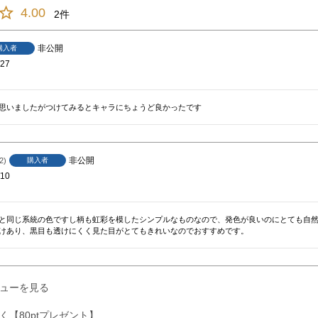
4.00
2
非公開
購入者
/27
思いましたがつけてみるとキャラにちょうど良かったです
非公開
2
購入者
/10
と同じ系統の色ですし柄も虹彩を模したシンプルなものなので、発色が良いのにとても自然
けあり、黒目も透けにくく見た目がとてもきれいなのでおすすめです。
ューを見る
く【80ptプレゼント】