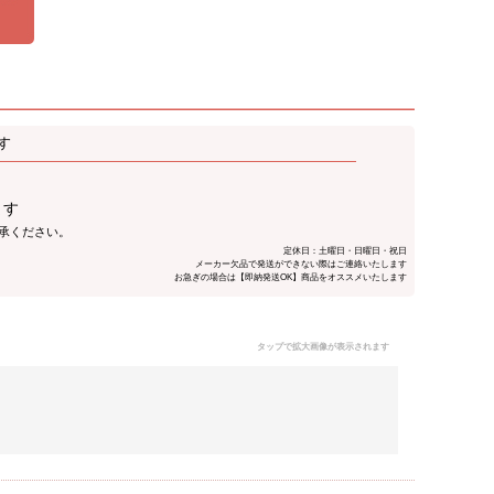
す
ます
了承ください。
定休日：土曜日・日曜日・祝日
メーカー欠品で発送ができない際はご連絡いたします
お急ぎの場合は【即納発送OK】商品をオススメいたします
タップで拡大画像が表示されます