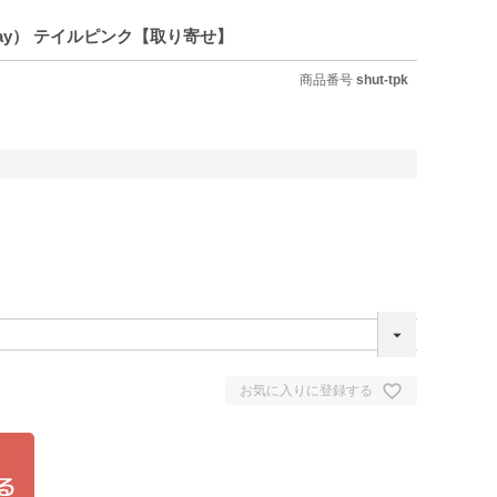
 1Day） テイルピンク【取り寄せ】
商品番号
shut-tpk
お気に入りに登録する