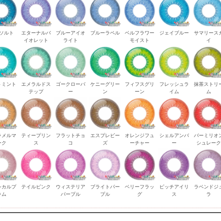
ソルト
エターナルバ
ブルーアイオ
ブルーラペル
ベルフラワー
ジェイブルー
サマリース
イオレット
ライト
モイスト
イ
トミント
エメラルドス
ゴークローバ
ケニーグリー
フィフスグリ
フレッシュラ
抹茶ストリ
テップ
ー
ン
ーン
イム
ム
ラメルマ
ティープリン
フラットチョ
エスプレビー
オレンジフュ
シェルアンバ
バーミリオ
ーク
ス
コ
ズ
ーチャー
ー
シュレー
シカルプ
テイルピンク
ウィステリア
ブライトパー
ベリーフラッ
ピッチアイリ
ラベンドジ
ラム
パープル
プル
グ
ス
ラ