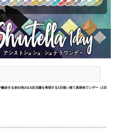
が融合する全52色の2.5次元瞳を再現する1日使い捨て高発色ワンデー（1日