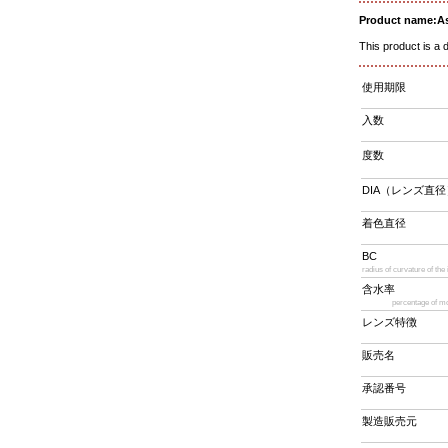
Product name:A
This product is a 
使用期限
入数
度数
DIA（レンズ直径
着色直径
BC
radius of curvature of the
含水率
percentage of mo
レンズ特徴
販売名
承認番号
製造販売元