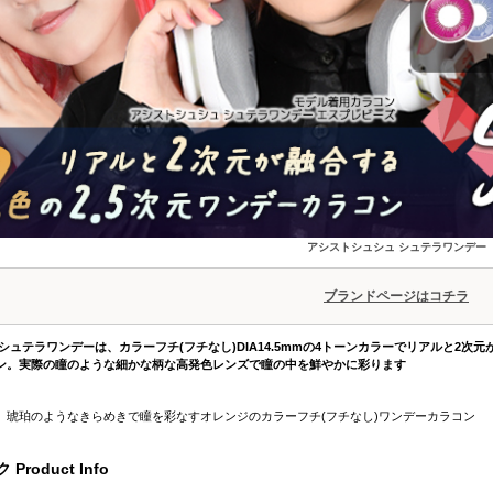
アシストシュシュ シュテラワンデー
ブランドページはコチラ
シュテラワンデーは、カラーフチ(フチなし)DIA14.5mmの4トーンカラーでリアルと2次元
ン。実際の瞳のような細かな柄な高発色レンズで瞳の中を鮮やかに彩ります
、琥珀のようなきらめきで瞳を彩なすオレンジのカラーフチ(フチなし)ワンデーカラコン
roduct Info