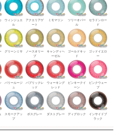
カ
ウィンジュエ
アクエリアゲ
ミモマリン
ツリーオパー
セラドンロー
ル
ート
ル
ド
ー
グリーンミサ
ノースオリー
キャンディヘ
ゴールドキッ
ゴッドイエロ
ブ
ーゼル
ド
ー
ン
バリールージ
パブリックレ
ウォーキング
ピンキークイ
ピンクウェー
ク
ュ
ッド
レッド
ーン
ブ
ュ
スモークアッ
ボスグレー
ダストグレー
ディグロック
インサイドブ
プ
ラック