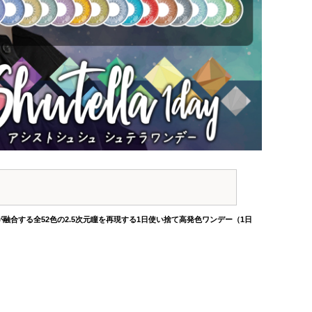
が融合する全52色の2.5次元瞳を再現する1日使い捨て高発色ワンデー（1日