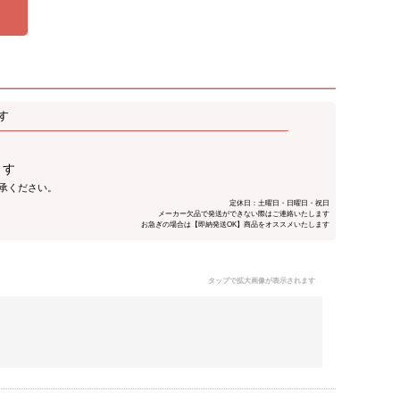
す
ます
了承ください。
定休日：土曜日・日曜日・祝日
メーカー欠品で発送ができない際はご連絡いたします
お急ぎの場合は【即納発送OK】商品をオススメいたします
タップで拡大画像が表示されます