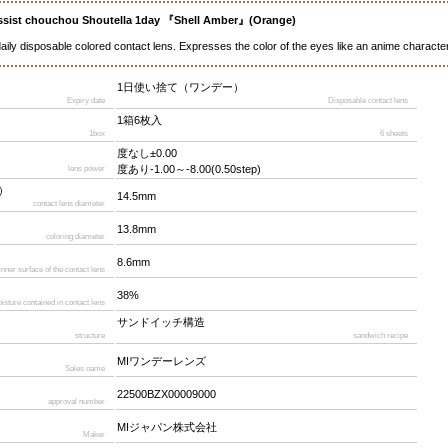
ssist chouchou Shoutella 1day 『Shell Amber』(Orange)
daily disposable colored contact lens. Expresses the color of the eyes like an anime charac
1日使い捨て（ワンデー）
Expiry date
Disposable contact lens
1箱6枚入
1box
6 sheets
度なし±0.00
度あり-1.00～-8.00(0.50step)
lens power
）
14.5mm
contact lens diameter
13.8mm
coloring diameter
8.6mm
 inner surface of the contact lens
38%
isture contained in contact lens
サンドイッチ構造
structure
sandwich recipe
MIワンデーレンズ
Sales name
22500BZX00009000
approval number
MIジャパン株式会社
Maker