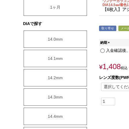
ワンデーカラコ
DIA14.5㎜/着色1
1ヶ月
【6枚入】アシス
DIAで探す
取り寄せ
メー
14.0mm
納期
(
入金確認後、
必
14.1mm
須
1,408
)
¥
税込
レンズ度数(PWR
14.2mm
14.3mm
14.4mm