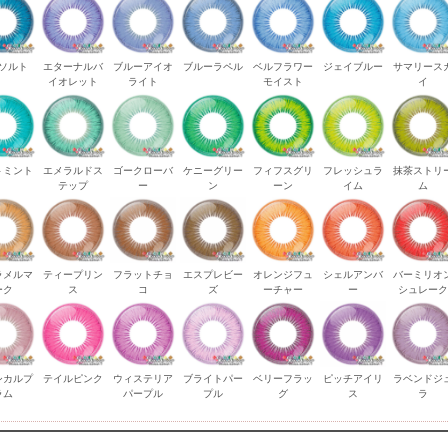
ソルト
エターナルバ
ブルーアイオ
ブルーラペル
ベルフラワー
ジェイブルー
サマリース
イオレット
ライト
モイスト
イ
トミント
エメラルドス
ゴークローバ
ケニーグリー
フィフスグリ
フレッシュラ
抹茶ストリ
テップ
ー
ン
ーン
イム
ム
ラメルマ
ティープリン
フラットチョ
エスプレビー
オレンジフュ
シェルアンバ
バーミリオ
ーク
ス
コ
ズ
ーチャー
ー
シュレー
シカルプ
テイルピンク
ウィステリア
ブライトパー
ベリーフラッ
ピッチアイリ
ラベンドジ
ラム
パープル
プル
グ
ス
ラ