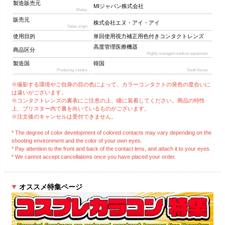
製造販売元
MIジャパン株式会社
Maker
販売元
株式会社エヌ・アイ・アイ
Sales origin
使用目的
単回使用視力補正用色付きコンタクトレンズ
高度管理医療機器
商品区分
Highly managed medical equipment
製造国
韓国
Producing country
South Korea
※撮影する環境やご自身の目の色によって、カラーコンタクトの発色の度合いに
は違いがございます。
※コンタクトレンズの裏表にご注意の上、瞳に装着してください。商品の特性
上、ブリスター内で裏を向いているものがございます。
※注文後のキャンセルは受付できません。
* The degree of color development of colored contacts may vary depending on the
shooting environment and the color of your own eyes.
* Pay attention to the front and back of the contact lens, and attach it to your eyes.
* We cannot accept cancellations once you have placed your order.
オススメ特集ページ