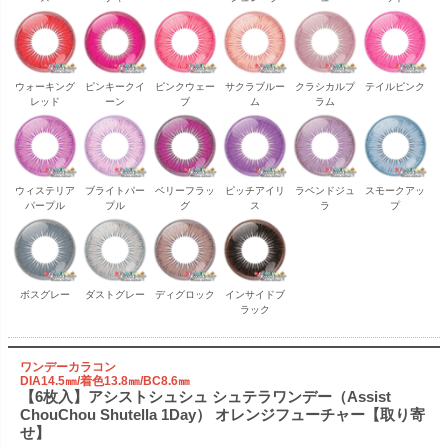
ウォーキング
ピンキークイ
ピンクウェー
サクラブルー
クラシカルプ
テイルピンク
レッド
ーン
ブ
ム
ラム
ウィステリア
ブライトパー
ベリーフラッ
ピッチアイリ
ラベンドジュ
スモークアッ
パープル
プル
グ
ス
ラ
プ
ボスグレー
ダストグレー
ディグロック
インサイドブ
ラック
ワンデーカラコン
DIA14.5㎜/着色13.8㎜/BC8.6㎜
【6枚入】アシストシュシュ シュテラワンデー（Assist
ChouChou Shutella 1Day） オレンジフューチャー【取り寄
せ】