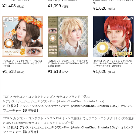
リリーイエロー【取り寄せ】
y UV） ゆうひ丸UV【取り寄せ】
a 1day syrup）マンゴーシロップ【取り寄
せ】
¥
1,408
¥
1,099
（税込）
（税込）
¥
1,628
（税込）
【6枚入】パーフェクトワンデー フルブル
【6枚入】パーフェクトシリーズ コスマギ
【6枚入】アシストシュシュ ファビルワン
ーム（Perfect series FullBloom）モカラ
ア（Perfect series COSMAGIA）PC09 眠
デー（Assist ChouChou Favill 1day）エ
【即納】
る金貨【即納】
フ マリーゴールド【取り寄せ】
¥
1,518
¥
1,518
¥
1,628
（税込）
（税込）
（税込）
TOP
カラコン・コンタクトレンズ
カラコンブランドで選ぶ
アシストシュシュ シュテラワンデー（Assist ChouChou Shutella 1day）
【6枚入】アシストシュシュ シュテラワンデー（Assist ChouChou Shutella 1Day） オレンジ
フューチャー【取り寄せ】
TOP
カラコン・コンタクトレンズ
DIA（レンズ直径）でカラコン・コンタクトレンズを選ぶ
DIA：14.5mmのカラコン・コンタクトレンズ一覧
【6枚入】アシストシュシュ シュテラワンデー（Assist ChouChou Shutella 1Day） オレンジ
フューチャー【取り寄せ】