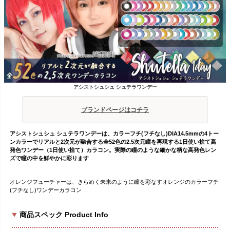
アシストシュシュ シュテラワンデー
ブランドページはコチラ
アシストシュシュ シュテラワンデーは、カラーフチ(フチなし)DIA14.5mmの4トー
ンカラーでリアルと2次元が融合する全52色の2.5次元瞳を再現する1日使い捨て高
発色ワンデー（1日使い捨て）カラコン。実際の瞳のような細かな柄な高発色レン
ズで瞳の中を鮮やかに彩ります
オレンジフューチャーは、きらめく未来のように瞳を彩なすオレンジのカラーフチ
(フチなし)ワンデーカラコン
商品スペック Product Info