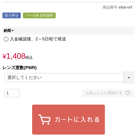
商品番号
shut-orf
取り寄せ
メール便 送料無料
納期
(
入金確認後、2～5日程で発送
必
須
1,408
)
¥
税込
レンズ度数(PWR)
お気に入りに登録する