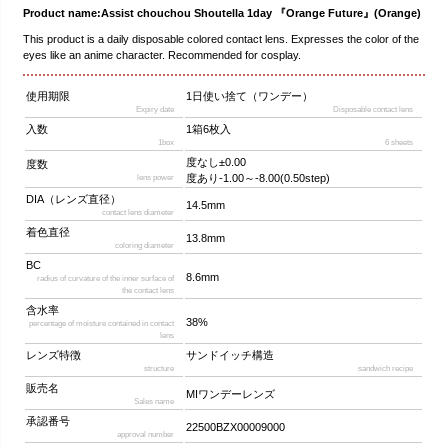
Product name:Assist chouchou Shoutella 1day 『Orange Future』(Orange)
This product is a daily disposable colored contact lens. Expresses the color of the
eyes like an anime character. Recommended for cosplay.
使用期限
1日使い捨て（ワンデー）
Expiry date
Disposable contact lens
入数
1箱6枚入
1box
6 sheets
度なし±0.00
度数
度あり-1.00～-8.00(0.50step)
lens power
DIA（レンズ直径）
14.5mm
contact lens diameter
着色直径
13.8mm
coloring diameter
BC
8.6mm
radius of curvature of the inner surface of
the contact lens
含水率
38%
percentage of moisture contained in contact
lens
レンズ特徴
サンドイッチ構造
structure
sandwich recipe
販売名
MIワンデーレンズ
Sales name
承認番号
22500BZX00009000
approval number