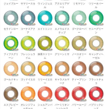
ジェイブルー
サマリースカ
ウィンジュエ
アクエリアゲ
ミモマリン
ツリーオパー
イ
ル
ート
ル
セラドンロー
コーナスアク
エイトミント
エメラルドス
ゴークローバ
ケニーグリー
ド
ア
テップ
ー
ン
フィフスグリ
フレッシュラ
抹茶ストリー
グリーンミサ
ノースオリー
キャンディヘ
ーン
イム
ム
ブ
ーゼル
ゴールドキッ
ゴッドイエロ
リリーイエロ
キャラメルマ
ティープリン
フラットチョ
ド
ー
ー
ーク
ス
コ
エスプレビー
オレンジフュ
シェルアンバ
バーミリオン
バリールージ
パブリックレ
ズ
ーチャー
ー
シュレーク
ュ
ッド