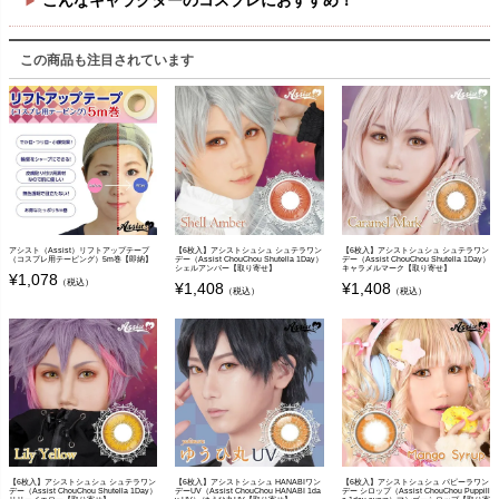
こんなキャラクターのコスプレにおすすめ！
この商品も注目されています
アシスト（Assist）リフトアップテープ
【6枚入】アシストシュシュ シュテラワン
【6枚入】アシストシュシュ シュテラワン
（コスプレ用テーピング）5m巻【即納】
デー（Assist ChouChou Shutella 1Day）
デー（Assist ChouChou Shutella 1Day）
シェルアンバー【取り寄せ】
キャラメルマーク【取り寄せ】
¥
1,078
（税込）
¥
1,408
¥
1,408
（税込）
（税込）
【6枚入】アシストシュシュ シュテラワン
【6枚入】アシストシュシュ HANABIワン
【6枚入】アシストシュシュ パピーラワン
デー（Assist ChouChou Shutella 1Day）
デーUV（Assist ChouChou HANABI 1da
デー シロップ（Assist ChouChou Puppill