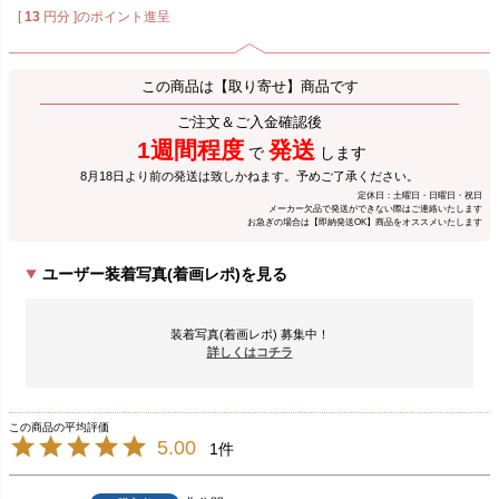
[
13
円分 ]のポイント進呈
この商品は【取り寄せ】商品です
ご注文＆ご入金確認後
1週間程度
発送
で
します
8月18日より前の発送は致しかねます。予めご了承ください。
定休日：土曜日・日曜日・祝日
メーカー欠品で発送ができない際はご連絡いたします
お急ぎの場合は【即納発送OK】商品をオススメいたします
ユーザー装着写真(着画レポ)を見る
装着写真(着画レポ) 募集中！
詳しくはコチラ
5.00
1