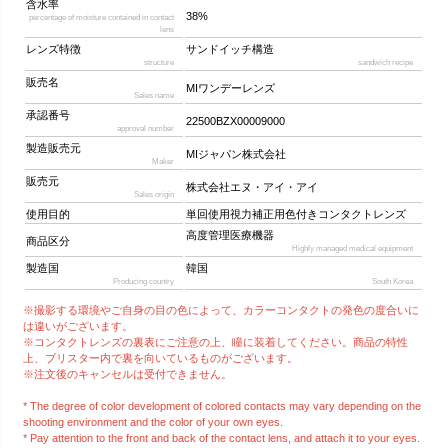
含水率
38%
percentage of moisture contained in contact
lens
レンズ特徴
サンドイッチ構造
structure
sandwich recipe
販売名
MIワンデーレンズ
Sales name
承認番号
22500BZX00009000
approval number
製造販売元
MIジャパン株式会社
Maker
販売元
株式会社エヌ・アイ・アイ
Sales origin
使用目的
単回使用視力補正用色付きコンタクトレンズ
高度管理医療機器
商品区分
Highly managed medical equipment
製造国
韓国
Producing country
South Korea
※撮影する環境やご自身の目の色によって、カラーコンタクトの発色の度合いに
は違いがございます。
※コンタクトレンズの裏表にご注意の上、瞳に装着してください。商品の特性
上、ブリスター内で裏を向いているものがございます。
※注文後のキャンセルは受付できません。
* The degree of color development of colored contacts may vary depending on the
shooting environment and the color of your own eyes.
* Pay attention to the front and back of the contact lens, and attach it to your eyes.