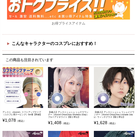
お得プライスアイテム
こんなキャラクターのコスプレにおすすめ！
この商品も注目されています
アシスト（Assist）リフトアップテープ
【6枚入】アシストシュシュ シュテラワン
【6枚入】アシストシュシュ リシェイドワ
（コスプレ用テーピング）5m巻【即納】
デー（Assist ChouChou Shutella 1Day）
ンデー（Assist ChouChou Lishade 1da
ブルーアイオライト【取り寄せ】
y）ウィッチグラス【取り寄せ】
¥
1,078
（税込）
¥
1,408
¥
1,628
（税込）
（税込）