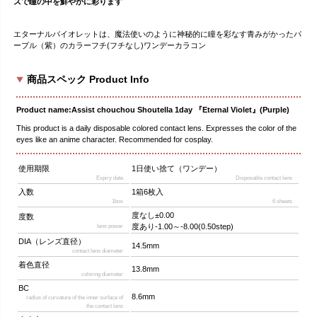
ズで瞳の中を鮮やかに彩ります
エターナルバイオレットは、魔法使いのように神秘的に瞳を彩なす青みがかったパ
ープル（紫）のカラーフチ(フチなし)ワンデーカラコン
商品スペック Product Info
Product name:Assist chouchou Shoutella 1day 『Eternal Violet』(Purple)
This product is a daily disposable colored contact lens. Expresses the color of the
eyes like an anime character. Recommended for cosplay.
使用期限
1日使い捨て（ワンデー）
Expiry date
Disposable contact lens
入数
1箱6枚入
1box
6 sheets
度なし±0.00
度数
度あり-1.00～-8.00(0.50step)
lens power
DIA（レンズ直径）
14.5mm
contact lens diameter
着色直径
13.8mm
coloring diameter
BC
8.6mm
radius of curvature of the inner surface of
the contact lens