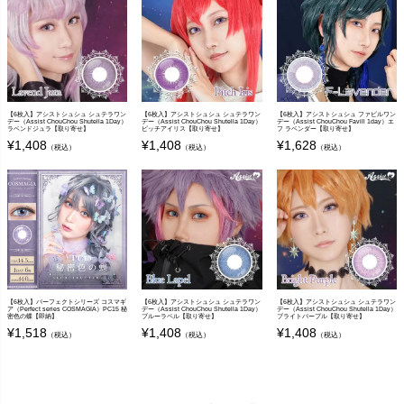
【6枚入】アシストシュシュ シュテラワン
【6枚入】アシストシュシュ シュテラワン
【6枚入】アシストシュシュ ファビルワン
デー（Assist ChouChou Shutella 1Day）
デー（Assist ChouChou Shutella 1Day）
デー（Assist ChouChou Favill 1day）エ
ラベンドジュラ【取り寄せ】
ピッチアイリス【取り寄せ】
フ ラベンダー【取り寄せ】
¥
1,408
¥
1,408
¥
1,628
（税込）
（税込）
（税込）
【6枚入】パーフェクトシリーズ コスマギ
【6枚入】アシストシュシュ シュテラワン
【6枚入】アシストシュシュ シュテラワン
ア（Perfect series COSMAGIA）PC15 秘
デー（Assist ChouChou Shutella 1Day）
デー（Assist ChouChou Shutella 1Day）
密色の蝶【即納】
ブルーラペル【取り寄せ】
ブライトパープル【取り寄せ】
¥
1,518
¥
1,408
¥
1,408
（税込）
（税込）
（税込）