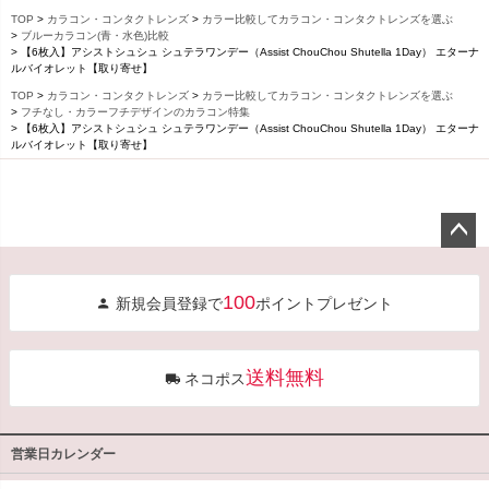
TOP
カラコン・コンタクトレンズ
カラー比較してカラコン・コンタクトレンズを選ぶ
ブルーカラコン(青・水色)比較
【6枚入】アシストシュシュ シュテラワンデー（Assist ChouChou Shutella 1Day） エターナ
ルバイオレット【取り寄せ】
TOP
カラコン・コンタクトレンズ
カラー比較してカラコン・コンタクトレンズを選ぶ
フチなし・カラーフチデザインのカラコン特集
【6枚入】アシストシュシュ シュテラワンデー（Assist ChouChou Shutella 1Day） エターナ
ルバイオレット【取り寄せ】
ペー
ジト
100
新規会員登録で
ポイントプレゼント
ップ
へ
送料無料
ネコポス
営業日カレンダー