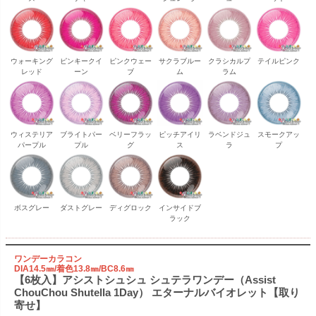
ウォーキング
ピンキークイ
ピンクウェー
サクラブルー
クラシカルプ
テイルピンク
レッド
ーン
ブ
ム
ラム
ウィステリア
ブライトパー
ベリーフラッ
ピッチアイリ
ラベンドジュ
スモークアッ
パープル
プル
グ
ス
ラ
プ
ボスグレー
ダストグレー
ディグロック
インサイドブ
ラック
ワンデーカラコン
DIA14.5㎜/着色13.8㎜/BC8.6㎜
【6枚入】アシストシュシュ シュテラワンデー（Assist
ChouChou Shutella 1Day） エターナルバイオレット【取り
寄せ】