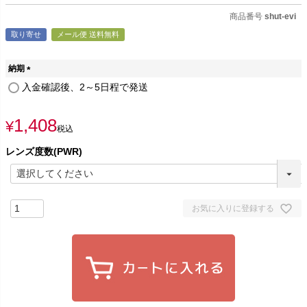
商品番号
shut-evi
取り寄せ
メール便 送料無料
納期
(
入金確認後、2～5日程で発送
必
須
1,408
)
¥
税込
レンズ度数(PWR)
お気に入りに登録する