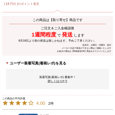
[
13
円分 ]のポイント進呈
この商品は【取り寄せ】商品です
ご注文＆ご入金確認後
1週間程度
発送
で
します
8月18日より前の発送は致しかねます。予めご了承ください。
定休日：土曜日・日曜日・祝日
メーカー欠品で発送ができない際はご連絡いたします
お急ぎの場合は【即納発送OK】商品をオススメいたします
ユーザー装着写真(着画レポ)を見る
装着写真(着画レポ) 募集中！
詳しくはコチラ
4.00
2