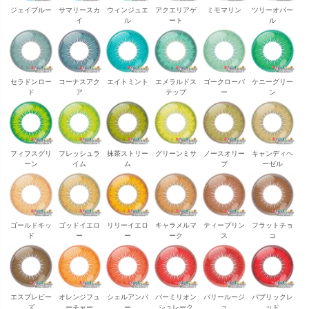
ジェイブルー
サマリースカ
ウィンジュエ
アクエリアゲ
ミモマリン
ツリーオパー
イ
ル
ート
ル
セラドンロー
コーナスアク
エイトミント
エメラルドス
ゴークローバ
ケニーグリー
ド
ア
テップ
ー
ン
フィフスグリ
フレッシュラ
抹茶ストリー
グリーンミサ
ノースオリー
キャンディヘ
ーン
イム
ム
ブ
ーゼル
ゴールドキッ
ゴッドイエロ
リリーイエロ
キャラメルマ
ティープリン
フラットチョ
ド
ー
ー
ーク
ス
コ
エスプレビー
オレンジフュ
シェルアンバ
バーミリオン
バリールージ
パブリックレ
ズ
ーチャー
ー
シュレーク
ュ
ッド