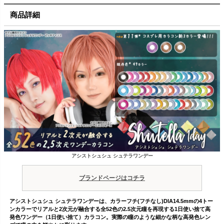
商品詳細
アシストシュシュ シュテラワンデー
ブランドページはコチラ
アシストシュシュ シュテラワンデーは、カラーフチ(フチなし)DIA14.5mmの4トー
ンカラーでリアルと2次元が融合する全52色の2.5次元瞳を再現する1日使い捨て高
発色ワンデー（1日使い捨て）カラコン。実際の瞳のような細かな柄な高発色レン