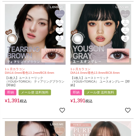
1ヶ月カラコン
1ヶ月カラコン
DIA14.0mm/着色13.2mm/BC8.6mm
DIA14.0mm/着色13.8mm/BC8.6mm
【1枚入】ユーストーリック
【1枚入】ユーストーリック
（YOUS×TORICA） ティアリングブラウン
（YOUS×TORICA） ユースオングレー【即
【即納】
納】
即納
メール便 送料無料
即納
メール便 送料無料
1,391
1,391
¥
¥
税込
税込