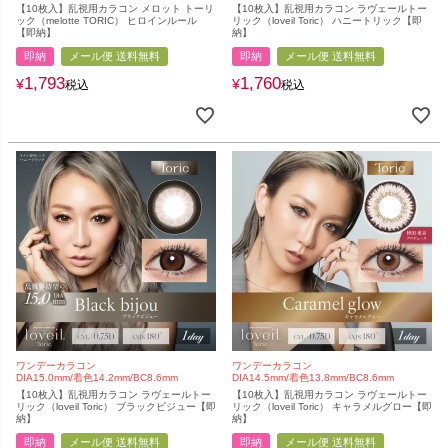
【10枚入】乱視用カラコン メロット トーリ
【10枚入】乱視用カラコン ラヴェールトー
ック（melotte TORIC） ヒロインルール
リック（loveil Toric） ハニートリック【即
【即納】
納】
即納
メール便 送料無料
即納
メール便 送料無料
1,793
1,760
¥
¥
税込
税込
ワンデーカラコン
ワンデーカラコン
DIA15.0mm/着色14.2mm/BC8.6mm
DIA14.5mm/着色13.8mm/BC8.6mm
【10枚入】乱視用カラコン ラヴェールトー
【10枚入】乱視用カラコン ラヴェールトー
リック（loveil Toric） ブラックビジュー【即
リック（loveil Toric） キャラメルグロー【即
納】
納】
即納
メール便 送料無料
即納
メール便 送料無料