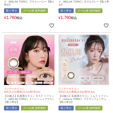
ク（MOLAK TORIC）ブラウンバニー【取り
ク（MOLAK TORIC）ダズルグレー【取り寄
寄せ】
せ】
取り寄せ
メール便 送料無料
取り寄せ
メール便 送料無料
1,760
1,760
¥
¥
税込
税込
ワンデーカラコン
ワンデーカラコン
DIA14.2㎜/着色13.2㎜/BC8.6㎜
DIA14.2㎜/着色13.8㎜/BC8.6㎜
【10枚入】乱視用カラコン モラク トーリッ
【10枚入】乱視用カラコン ミムコ トーリッ
ク（MOLAK TORIC）ドーリッシュブラウン
ク（mimuco TORIC）ブラウンフォンデュ
【取り寄せ】
【取り寄せ】
取り寄せ
メール便 送料無料
取り寄せ
メール便 送料無料