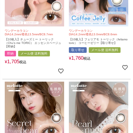
ワンデーカラコン
ワンデーカラコン
DIA14.2mm/着色13.5mm/BC8.7mm
DIA14.2mm/着色13.0mm/BC8.6mm
【10枚入】チューズミー トーリック
【10枚入】フェリアモ トーリック（feliamo
（Chu's me TORIC） エッセンスベージュ
toric） コーヒーゼリー【取り寄せ】
【即納】
取り寄せ
メール便 送料無料
即納
メール便 送料無料
1,760
¥
税込
1,705
¥
税込