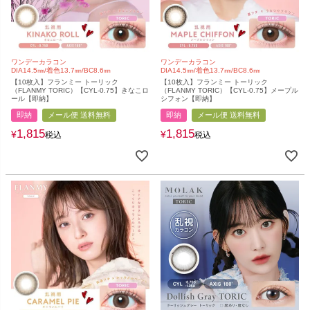
ワンデーカラコン
ワンデーカラコン
DIA14.5㎜/着色13.7㎜/BC8.6㎜
DIA14.5㎜/着色13.7㎜/BC8.6㎜
【10枚入】フランミー トーリック
【10枚入】フランミー トーリック
（FLANMY TORIC）【CYL-0.75】きなこロ
（FLANMY TORIC）【CYL-0.75】メープル
ール【即納】
シフォン【即納】
即納
メール便 送料無料
即納
メール便 送料無料
1,815
1,815
¥
¥
税込
税込