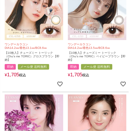
ワンデーカラコン
ワンデーカラコン
DIA14.2㎜/着色13.1㎜/BC8.6㎜
DIA14.2㎜/着色13.5㎜/BC8.6㎜
【10枚入】チューズミー トーリック
【10枚入】チューズミー トーリック
（Chu's me TORIC）グロスブラウン【即
（Chu's me TORIC）ベイビーブラウン【即
納】
納】
即納
メール便 送料無料
即納
メール便 送料無料
1,705
1,705
¥
¥
税込
税込