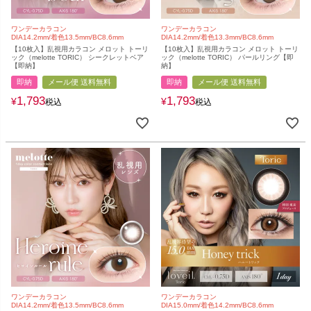
ワンデーカラコン
ワンデーカラコン
DIA14.2mm/着色13.5mm/BC8.6mm
DIA14.2mm/着色13.3mm/BC8.6mm
【10枚入】乱視用カラコン メロット トーリ
【10枚入】乱視用カラコン メロット トーリ
ック（melotte TORIC） シークレットベア
ック（melotte TORIC） パールリング【即
【即納】
納】
即納
メール便 送料無料
即納
メール便 送料無料
1,793
1,793
¥
¥
税込
税込
ワンデーカラコン
ワンデーカラコン
DIA14.2mm/着色13.5mm/BC8.6mm
DIA15.0mm/着色14.2mm/BC8.6mm