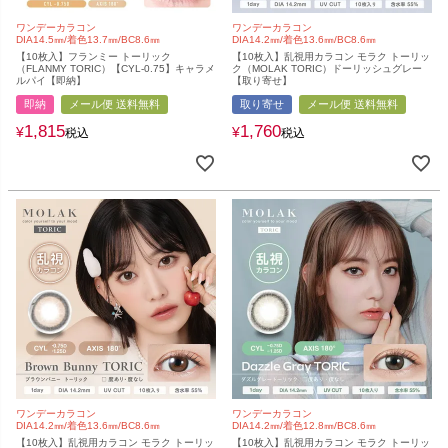
ワンデーカラコン
ワンデーカラコン
DIA14.5㎜/着色13.7㎜/BC8.6㎜
DIA14.2㎜/着色13.6㎜/BC8.6㎜
【10枚入】フランミー トーリック
【10枚入】乱視用カラコン モラク トーリッ
（FLANMY TORIC）【CYL-0.75】キャラメ
ク（MOLAK TORIC）ドーリッシュグレー
ルパイ【即納】
【取り寄せ】
即納
メール便 送料無料
取り寄せ
メール便 送料無料
1,815
1,760
¥
¥
税込
税込
ワンデーカラコン
ワンデーカラコン
DIA14.2㎜/着色13.6㎜/BC8.6㎜
DIA14.2㎜/着色12.8㎜/BC8.6㎜
【10枚入】乱視用カラコン モラク トーリッ
【10枚入】乱視用カラコン モラク トーリッ