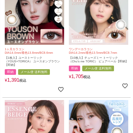
1ヶ月カラコン
ワンデーカラコン
DIA14.0mm/着色13.8mm/BC8.6mm
DIA14.2mm/着色13.5mm/BC8.7mm
【1枚入】ユーストーリック
【10枚入】チューズミー トーリック
（YOUS×TORICA） ユースオンブラウン
（Chu's me TORIC） ピュアベール【即納】
【即納】
即納
メール便 送料無料
即納
メール便 送料無料
1,705
¥
税込
1,391
¥
税込