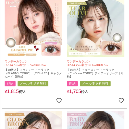
ワンデーカラコン
ワンデーカラコン
DIA14.5㎜/着色13.7㎜/BC8.6㎜
DIA14.2㎜/着色13.1㎜/BC8.6㎜
【10枚入】フランミー トーリック
【10枚入】チューズミー トーリック
（FLANMY TORIC）【CYL-1.25】キャラメ
（Chu's me TORIC）ティアーオリーブ【即
ルパイ【即納】
納】
即納
メール便 送料無料
即納
メール便 送料無料
1,815
1,705
¥
¥
税込
税込