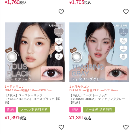
1,760
1,705
¥
¥
税込
税込
1ヶ月カラコン
1ヶ月カラコン
DIA14.0mm/着色13.0mm/BC8.6mm
DIA14.0mm/着色13.2mm/BC8.6mm
【1枚入】ユーストーリック
【1枚入】ユーストーリック
（YOUS×TORICA） ユースブラック【即
（YOUS×TORICA） ティアリンググレー
納】
【即納】
即納
メール便 送料無料
即納
メール便 送料無料
1,391
1,391
¥
¥
税込
税込