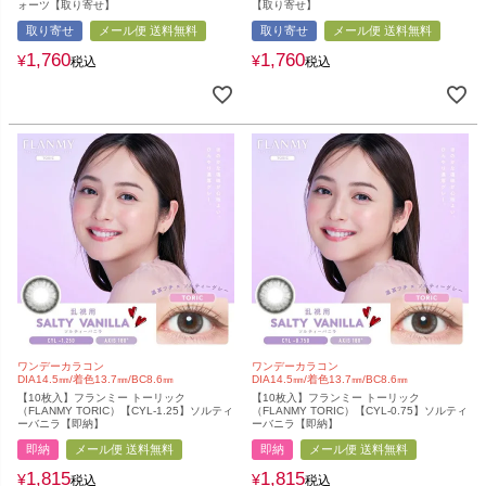
ォーツ【取り寄せ】
【取り寄せ】
取り寄せ
メール便 送料無料
取り寄せ
メール便 送料無料
1,760
1,760
¥
¥
税込
税込
ワンデーカラコン
ワンデーカラコン
DIA14.5㎜/着色13.7㎜/BC8.6㎜
DIA14.5㎜/着色13.7㎜/BC8.6㎜
【10枚入】フランミー トーリック
【10枚入】フランミー トーリック
（FLANMY TORIC）【CYL-1.25】ソルティ
（FLANMY TORIC）【CYL-0.75】ソルティ
ーバニラ【即納】
ーバニラ【即納】
即納
メール便 送料無料
即納
メール便 送料無料
1,815
1,815
¥
¥
税込
税込