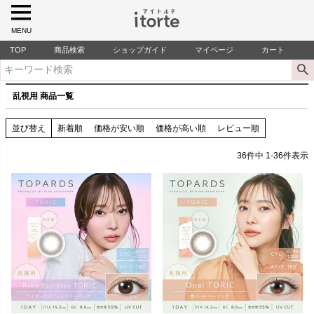
MENU
TOP
商品検索
ショップガイド
マイページ
カート
乱視用 商品一覧
並び替え
新着順
価格が安い順
価格が高い順
レビュー順
36
件中
1
-
36
件表示