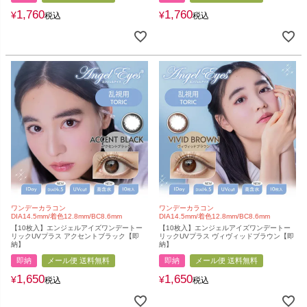
1,760
1,760
¥
¥
税込
税込
ワンデーカラコン
ワンデーカラコン
DIA14.5mm/着色12.8mm/BC8.6mm
DIA14.5mm/着色12.8mm/BC8.6mm
【10枚入】エンジェルアイズワンデートー
【10枚入】エンジェルアイズワンデートー
リックUVプラス アクセントブラック【即
リックUVプラス ヴィヴィッドブラウン【即
納】
納】
即納
メール便 送料無料
即納
メール便 送料無料
1,650
1,650
¥
¥
税込
税込