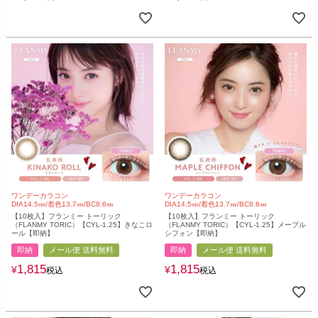
ワンデーカラコン
ワンデーカラコン
DIA14.5㎜/着色13.7㎜/BC8.6㎜
DIA14.5㎜/着色13.7㎜/BC8.6㎜
【10枚入】フランミー トーリック
【10枚入】フランミー トーリック
（FLANMY TORIC）【CYL-1.25】きなこロ
（FLANMY TORIC）【CYL-1.25】メープル
ール【即納】
シフォン【即納】
即納
メール便 送料無料
即納
メール便 送料無料
1,815
1,815
¥
¥
税込
税込