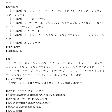
ナット
■着色直径:
【13.0mm】ウーロンティー / コーヒーゼリー / カプチーノ / シアーブラウン /
シアーブラック
【13.3mm】チュールブラウン
【13.5mm】シュガーパール / ブリュレパール / エスプレッソ / カフェモカ / シ
ャイニーブラウン / チェスナット
【13.6mm】アフォガード
【13.7mm】アーモンドプードル / タルトタタン / サクラムース / ティラミスリ
ング
【13.8mm】メルティバター
■BC:8.6mm
■含水率:55％
■カラー:
シュガーパール / メルティバター / ブリュレパール / アーモンドプードル / ウー
ロンティー / タルトタタン / サクラムース / ティラミスリング / アフォガート / コ
ーヒーゼリー / エスプレッソ / カフェモカ / カプチーノ / シアーブラウン / シャイ
ニーブラウン / シアーブラック / チュールブラウン / チェスナット
■レンズ特徴:
高含水レンズ / イオン性レンズ / サンドイッチ構造 / UVカット
■販売名:ピアコンタクトアクア
■高度管理医療機器 承認番号:22900BZX00118000
■販売元(メーカー名):PIA株式会社
■製造販売元(輸入者名):PIA株式会社
■商品区分:高度管理医療機器
■製造国:韓国