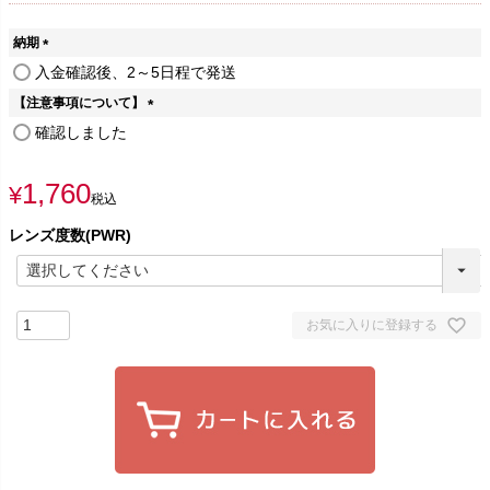
納期
(
入金確認後、2～5日程で発送
必
【注意事項について】
須
)
(
確認しました
必
須
1,760
)
¥
税込
レンズ度数(PWR)
お気に入りに登録する