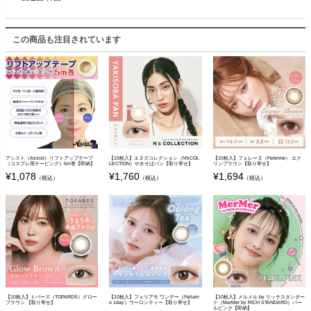
この商品も注目されています
アシスト（Assist）リフトアップテープ
【10枚入】エヌズコレクション（N'sCOL
【10枚入】フェレーヌ（Ferenne） エク
（コスプレ用テーピング）5m巻【即納】
LECTION）やきそばパン【取り寄せ】
リンブラウン【取り寄せ】
¥
1,078
¥
1,760
¥
1,694
（税込）
（税込）
（税込）
【10枚入】トパーズ（TOPARDS）グロー
【10枚入】フェリアモ ワンデー（Feliam
【10枚入】メルメル by リッチスタンダー
ブラウン 【取り寄せ】
o 1day）ウーロンティー【取り寄せ】
ド（MerMer by RICH STANDARD）パー
ルピンク【即納】