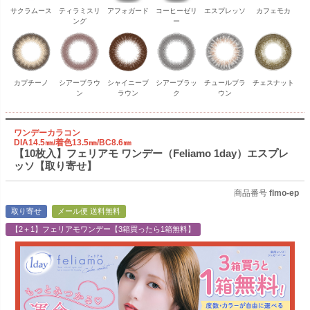
サクラムース
ティラミスリ
アフォガード
コーヒーゼリ
エスプレッソ
カフェモカ
ング
ー
カプチーノ
シアーブラウ
シャイニーブ
シアーブラッ
チュールブラ
チェスナット
ン
ラウン
ク
ウン
ワンデーカラコン
DIA14.5㎜/着色13.5㎜/BC8.6㎜
【10枚入】フェリアモ ワンデー（Feliamo 1day）エスプレ
ッソ【取り寄せ】
商品番号
flmo-ep
取り寄せ
メール便 送料無料
【2＋1】フェリアモワンデー【3箱買ったら1箱無料】