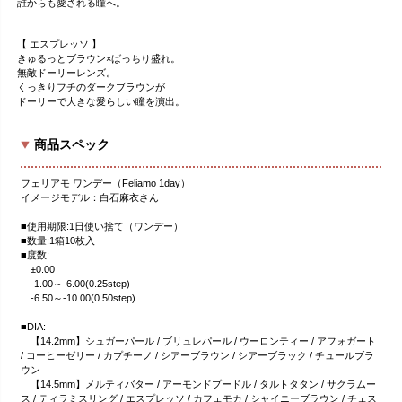
誰からも愛される瞳へ。
【 エスプレッソ 】
きゅるっとブラウン×ばっちり盛れ。
無敵ドーリーレンズ。
くっきりフチのダークブラウンが
ドーリーで大きな愛らしい瞳を演出。
商品スペック
フェリアモ ワンデー（Feliamo 1day）
イメージモデル：白石麻衣さん
■使用期限:1日使い捨て（ワンデー）
■数量:1箱10枚入
■度数:
±0.00
-1.00～-6.00(0.25step)
-6.50～-10.00(0.50step)
■DIA:
【14.2mm】シュガーパール / ブリュレパール / ウーロンティー / アフォガート
/ コーヒーゼリー / カプチーノ / シアーブラウン / シアーブラック / チュールブラ
ウン
【14.5mm】メルティバター / アーモンドプードル / タルトタタン / サクラムー
ス / ティラミスリング / エスプレッソ / カフェモカ / シャイニーブラウン / チェス