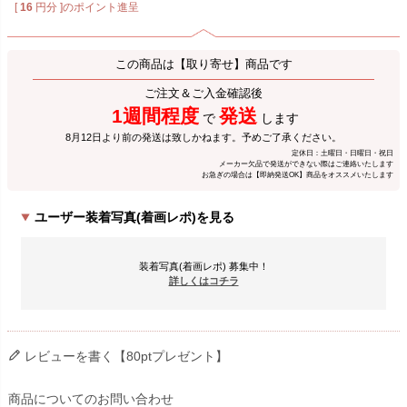
[
16
円分 ]のポイント進呈
この商品は【取り寄せ】商品です
ご注文＆ご入金確認後
1週間程度
発送
で
します
8月12日より前の発送は致しかねます。予めご了承ください。
定休日：土曜日・日曜日・祝日
メーカー欠品で発送ができない際はご連絡いたします
お急ぎの場合は【即納発送OK】商品をオススメいたします
ユーザー装着写真(着画レポ)を見る
装着写真(着画レポ) 募集中！
詳しくはコチラ
レビューを書く【80ptプレゼント】
商品についてのお問い合わせ