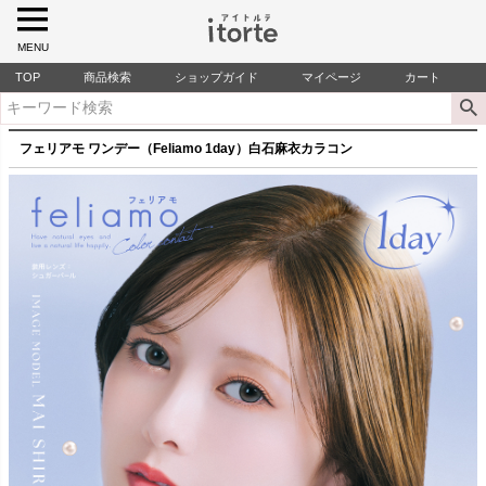
MENU
TOP
商品検索
ショップガイド
マイページ
カート
フェリアモ ワンデー（Feliamo 1day）白石麻衣カラコン