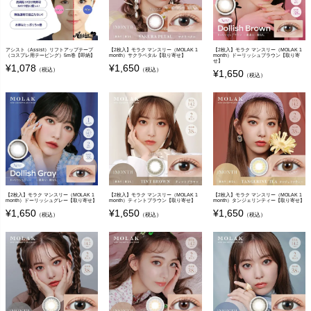
アシスト（Assist）リフトアップテープ
【2枚入】モラク マンスリー（MOLAK 1
【2枚入】モラク マンスリー（MOLAK 1
（コスプレ用テーピング）5m巻【即納】
month）サクラペタル【取り寄せ】
month）ドーリッシュブラウン【取り寄
せ】
¥
1,078
¥
1,650
（税込）
（税込）
¥
1,650
（税込）
【2枚入】モラク マンスリー（MOLAK 1
【2枚入】モラク マンスリー（MOLAK 1
【2枚入】モラク マンスリー（MOLAK 1
month）ドーリッシュグレー【取り寄せ】
month）ティントブラウン【取り寄せ】
month）タンジェリンティー【取り寄せ】
¥
1,650
¥
1,650
¥
1,650
（税込）
（税込）
（税込）