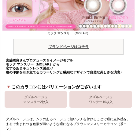
モラク マンスリー（MOLAK）
ブランドページはコチラ
宮脇咲良さんプロデュース＆イメージモデル
モラク マンスリー（MOLAK）から
恋するあまキュンレンズ誕生♡
瞳の印象を引き立てるカラーリングと繊細なデザインで自然な美しさを演出♪
このカラコンにはバリエーションがございます
ダズルベージュ
ダズルベージュ
マンスリー2枚入
ワンデー10枚入
ダズルベージュは、ムラのあるベージュに細いフチを付けることで瞳に立体感を。
まるで生まれつき色素が薄いような瞳になるブラウンマンスリーカラコン（茶コ
ン）