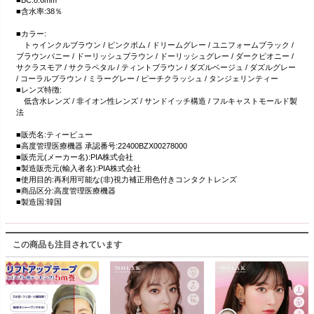
■含水率:38％
■カラー:
トゥインクルブラウン / ピンクボム / ドリームグレー / ユニフォームブラック /
ブラウンバニー / ドーリッシュブラウン / ドーリッシュグレー / ダークピオニー /
サクラスモア / サクラペタル / ティントブラウン / ダズルベージュ / ダズルグレー
/ コーラルブラウン / ミラーグレー / ピーチクラッシュ / タンジェリンティー
■レンズ特徴:
低含水レンズ / 非イオン性レンズ / サンドイッチ構造 / フルキャストモールド製
法
■販売名:ティービュー
■高度管理医療機器 承認番号:22400BZX00278000
■販売元(メーカー名):PIA株式会社
■製造販売元(輸入者名):PIA株式会社
■使用目的:再利用可能な(非)視力補正用色付きコンタクトレンズ
■商品区分:高度管理医療機器
■製造国:韓国
この商品も注目されています