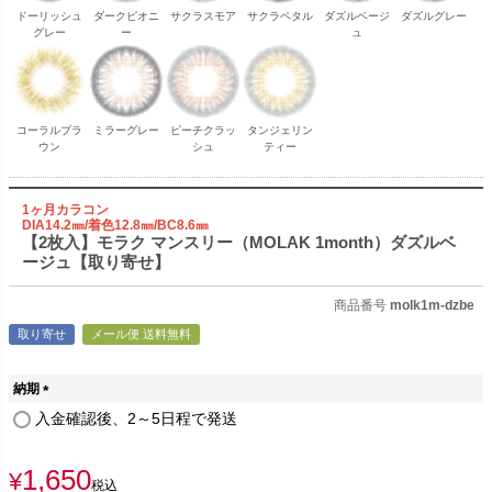
ドーリッシュ
ダークピオニ
サクラスモア
サクラペタル
ダズルベージ
ダズルグレー
グレー
ー
ュ
コーラルブラ
ミラーグレー
ピーチクラッ
タンジェリン
ウン
シュ
ティー
1ヶ月カラコン
DIA14.2㎜/着色12.8㎜/BC8.6㎜
【2枚入】モラク マンスリー（MOLAK 1month）ダズルベ
ージュ【取り寄せ】
商品番号
molk1m-dzbe
取り寄せ
メール便 送料無料
納期
(
入金確認後、2～5日程で発送
必
須
1,650
)
¥
税込