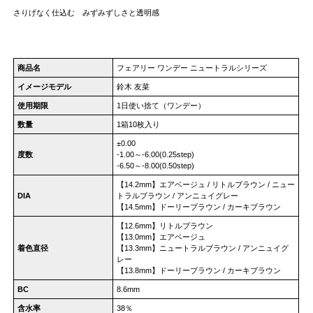
さりげなく仕込む みずみずしさと透明感
商品名
フェアリー ワンデー ニュートラルシリーズ
イメージモデル
鈴木 友菜
使用期限
1日使い捨て（ワンデー）
数量
1箱10枚入り
±0.00
度数
-1.00～-6.00(0.25step)
-6.50～-8.00(0.50step)
【14.2mm】エアベージュ / リトルブラウン / ニュー
DIA
トラルブラウン / アンニュイグレー
【14.5mm】ドーリーブラウン / カーキブラウン
【12.6mm】リトルブラウン
【13.0mm】エアベージュ
着色直径
【13.3mm】ニュートラルブラウン / アンニュイグ
レー
【13.8mm】ドーリーブラウン / カーキブラウン
BC
8.6mm
含水率
38％