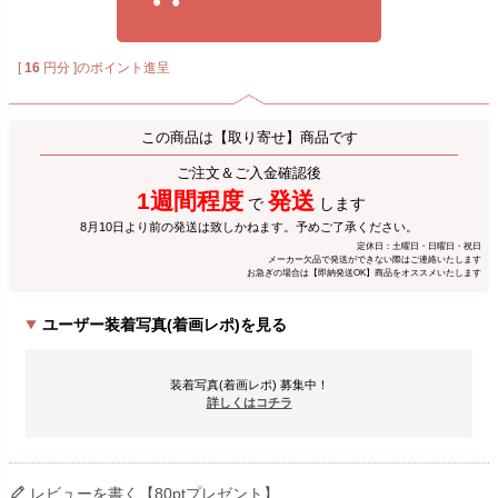
[
16
円分 ]のポイント進呈
この商品は【取り寄せ】商品です
ご注文＆ご入金確認後
1週間程度
発送
で
します
8月10日より前の発送は致しかねます。予めご了承ください。
定休日：土曜日・日曜日・祝日
メーカー欠品で発送ができない際はご連絡いたします
お急ぎの場合は【即納発送OK】商品をオススメいたします
ユーザー装着写真(着画レポ)を見る
装着写真(着画レポ) 募集中！
詳しくはコチラ
レビューを書く【80ptプレゼント】