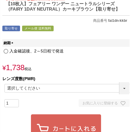
【10枚入】フェアリー ワンデー ニュートラルシリーズ
（FAIRY 1DAY NEUTRAL）カーキブラウン【取り寄せ】
商品番号
fai1dn-kkbr
取り寄せ
メール便 送料無料
納期
(
入金確認後、2～5日程で発送
必
須
1,738
)
¥
税込
レンズ度数(PWR)
お気に入りに登録する