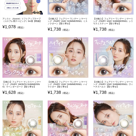
アシスト（Assist）リフトアップテープ
【10枚入】フェアリー ワンデー シマーリ
【10枚入】フェアリー ワンデー シマーリ
（コスプレ用テーピング）5m巻【即納】
ング（FAIRY 1DAY SHIMMERING）ミス
ング（FAIRY 1DAY SHIMMERING）シリ
ノクターン【取り寄せ】
ウスミスティー【取り寄せ】
¥
1,078
（税込）
¥
1,738
¥
1,738
（税込）
（税込）
【2枚入】フェアリー マンスリー シマー
【10枚入】フェアリー ワンデー シマーリ
【10枚入】フェアリー ワンデー シマーリ
リング（FAIRY 1MONTH SHIMMERIN
ング（FAIRY 1DAY SHIMMERING）ハイ
ング（FAIRY 1DAY SHIMMERING）ヴィ
G）ラベンダーヌード【取り寄せ】
ライター【取り寄せ】
ーナスベルト【取り寄せ】
¥
1,628
¥
1,738
¥
1,738
（税込）
（税込）
（税込）