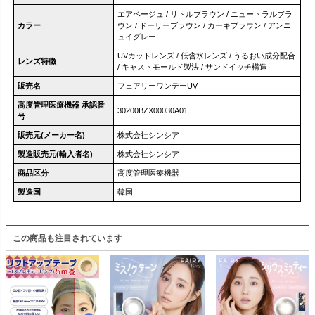
エアベージュ / リトルブラウン / ニュートラルブラ
カラー
ウン / ドーリーブラウン / カーキブラウン / アンニ
ュイグレー
UVカットレンズ / 低含水レンズ / うるおい成分配合
レンズ特徴
/ キャストモールド製法 / サンドイッチ構造
販売名
フェアリーワンデーUV
高度管理医療機器 承認番
30200BZX00030A01
号
販売元(メーカー名)
株式会社シンシア
製造販売元(輸入者名)
株式会社シンシア
商品区分
高度管理医療機器
製造国
韓国
この商品も注目されています