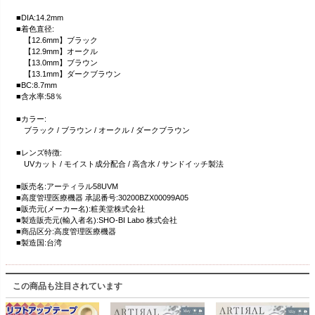
■DIA:14.2mm
■着色直径:
【12.6mm】ブラック
【12.9mm】オークル
【13.0mm】ブラウン
【13.1mm】ダークブラウン
■BC:8.7mm
■含水率:58％
■カラー:
ブラック / ブラウン / オークル / ダークブラウン
■レンズ特徴:
UVカット / モイスト成分配合 / 高含水 / サンドイッチ製法
■販売名:アーティラル58UVM
■高度管理医療機器 承認番号:30200BZX00099A05
■販売元(メーカー名):粧美堂株式会社
■製造販売元(輸入者名):SHO-BI Labo 株式会社
■商品区分:高度管理医療機器
■製造国:台湾
この商品も注目されています