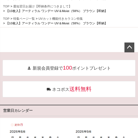
TOP
最短翌日お届け【即納条件につきまして】
【10枚入】アーティラル ワンデー UV＆Moist（58%） ブラウン【即納】
TOP
特集ページ一覧
UVカット機能付きカラコン特集
【10枚入】アーティラル ワンデー UV＆Moist（58%） ブラウン【即納】
ペー
ジト
100
新規会員登録で
ポイントプレゼント
ップ
へ
送料無料
ネコポス
営業日カレンダー