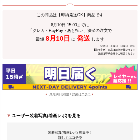
この商品は【即納発送OK】商品です
8月10日 15:00までに
「クレカ・PayPay・あと払い」決済の注文で
8月10日
発送
最短
に
します
定休日：土曜日・日曜日・祝日
【取り寄せ】商品は納期が異なります
詳細は即納条件をご確認ください
▲
最短明日お届け
詳細はコチラ
▲
ユーザー装着写真(着画レポ)を見る
装着写真(着画レポ) 募集中！
詳しくはコチラ