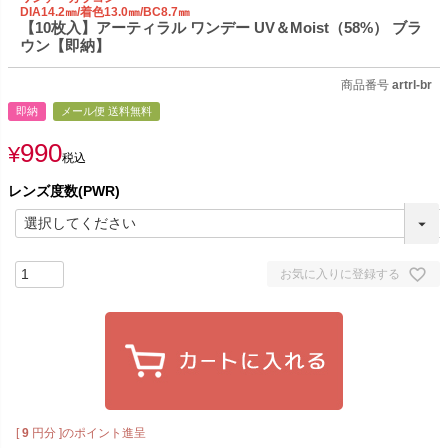
DIA14.2㎜/着色13.0㎜/BC8.7㎜
【10枚入】アーティラル ワンデー UV＆Moist（58%） ブラ
ウン【即納】
商品番号
artrl-br
即納
メール便 送料無料
990
¥
税込
レンズ度数(PWR)
お気に入りに登録する
[
9
円分 ]のポイント進呈