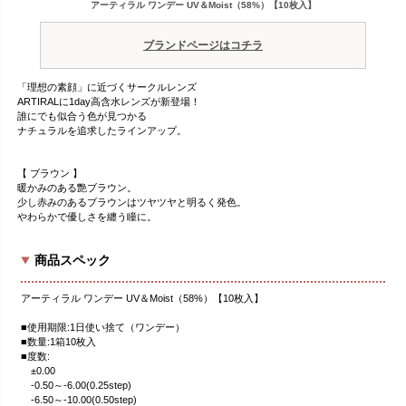
アーティラル ワンデー UV＆Moist（58%）【10枚入】
ブランドページはコチラ
「理想の素顔」に近づくサークルレンズ
ARTIRALに1day高含水レンズが新登場！
誰にでも似合う色が見つかる
ナチュラルを追求したラインアップ。
【 ブラウン 】
暖かみのある艶ブラウン。
少し赤みのあるブラウンはツヤツヤと明るく発色。
やわらかで優しさを纏う瞳に。
商品スペック
アーティラル ワンデー UV＆Moist（58%）【10枚入】
■使用期限:1日使い捨て（ワンデー）
■数量:1箱10枚入
■度数:
±0.00
-0.50～-6.00(0.25step)
-6.50～-10.00(0.50step)