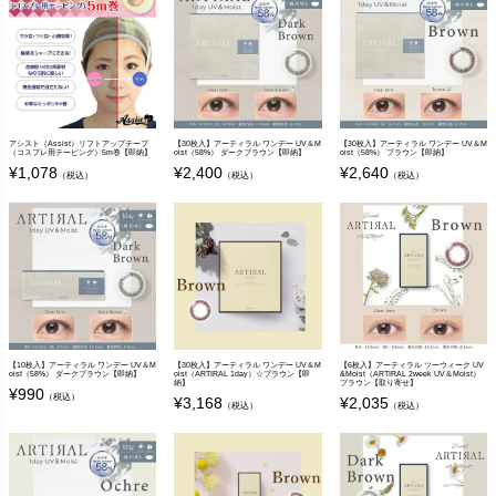
アシスト（Assist）リフトアップテープ
【30枚入】アーティラル ワンデー UV＆M
【30枚入】アーティラル ワンデー UV＆M
（コスプレ用テーピング）5m巻【即納】
oist（58%） ダークブラウン【即納】
oist（58%） ブラウン【即納】
¥
1,078
¥
2,400
¥
2,640
（税込）
（税込）
（税込）
【10枚入】アーティラル ワンデー UV＆M
【30枚入】アーティラル ワンデー UV＆M
【6枚入】アーティラル ツーウィーク UV
oist（58%） ダークブラウン【即納】
oist（ARTIRAL 1day）☆ブラウン【即
&Moist（ARTIRAL 2week UV＆Moist）
納】
ブラウン【取り寄せ】
¥
990
（税込）
¥
3,168
¥
2,035
（税込）
（税込）