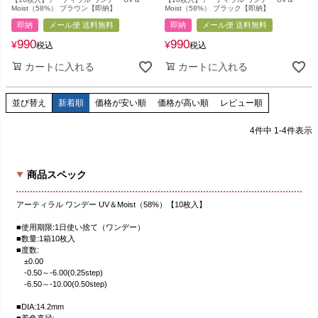
Moist（58%） ブラウン【即納】
Moist（58%） ブラック【即納】
即納
メール便 送料無料
即納
メール便 送料無料
990
990
¥
¥
税込
税込
カートに入れる
カートに入れる
並び替え
新着順
価格が安い順
価格が高い順
レビュー順
4
件中
1
-
4
件表示
商品スペック
アーティラル ワンデー UV＆Moist（58%）【10枚入】
■使用期限:1日使い捨て（ワンデー）
■数量:1箱10枚入
■度数:
±0.00
-0.50～-6.00(0.25step)
-6.50～-10.00(0.50step)
■DIA:14.2mm
■着色直径: