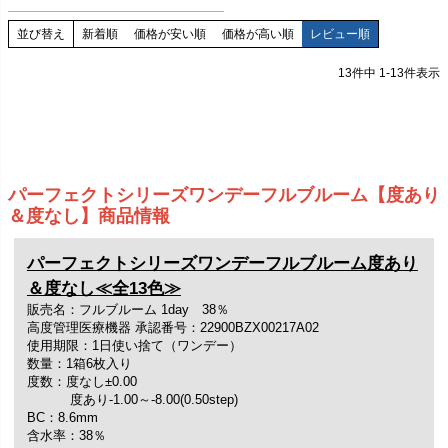
並び替え
新着順
価格が安い順
価格が高い順
レビュー順
13
件中
1
-
13
件表示
パーフェクトシリーズワンデーフルブルーム【度あり
＆度なし】商品情報
パーフェクトシリーズワンデーフルブルーム度あり
＆度なし≪全13色≫
販売名：フルブルーム 1day 38％
高度管理医療機器 承認番号：22900BZX00217A02
使用期限：1日使い捨て（ワンデー）
数量：1箱6枚入り
度数：度なし±0.00
度あり-1.00～-8.00(0.50step)
BC：8.6mm
含水率：38％