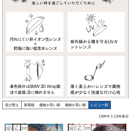
並び替え
新着順
価格が安い順
価格が高い順
レビュー順
13
件中
1
-
13
件表示