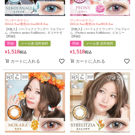
ワンデーカラコン
ワンデーカラコン
DIA14.5㎜/着色14.0㎜/BC8.6㎜
DIA14.5㎜/着色14.0㎜/BC8.6㎜
【6枚入】パーフェクトワンデー フルブルー
【6枚入】パーフェクトワンデー フルブルー
ム（Perfect series FullBloom）ネコヤナギ
ム（Perfect series FullBloom）ピオニー
【即納】
【即納】
即納
メール便 送料無料
即納
メール便 送料無料
1,518
1,518
¥
¥
税込
税込
カートに入れる
カートに入れる