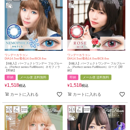
ワンデーカラコン
ワンデーカラコン
DIA14.5㎜/着色14.0㎜/BC8.6㎜
DIA14.5㎜/着色14.0㎜/BC8.6㎜
【6枚入】パーフェクトワンデー フルブルー
【6枚入】パーフェクトワンデー フルブルー
ム（Perfect series FullBloom）ネモフィラ
ム（Perfect series FullBloom）ローズ【即
【即納】
納】
即納
メール便 送料無料
即納
メール便 送料無料
1,518
1,518
¥
¥
税込
税込
カートに入れる
カートに入れる