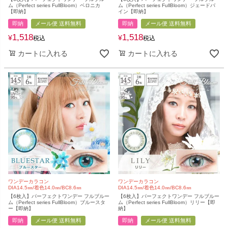
ム（Perfect series FullBloom）ベロニカ
ム（Perfect series FullBloom）ジェードバ
【即納】
イン【即納】
即納
メール便 送料無料
即納
メール便 送料無料
1,518
1,518
¥
¥
税込
税込
カートに入れる
カートに入れる
ワンデーカラコン
ワンデーカラコン
DIA14.5㎜/着色14.0㎜/BC8.6㎜
DIA14.5㎜/着色14.0㎜/BC8.6㎜
【6枚入】パーフェクトワンデー フルブルー
【6枚入】パーフェクトワンデー フルブルー
ム（Perfect series FullBloom）ブルースタ
ム（Perfect series FullBloom）リリー【即
ー【即納】
納】
即納
メール便 送料無料
即納
メール便 送料無料