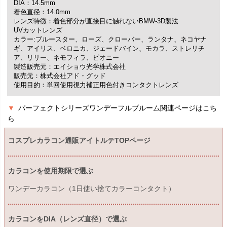
DIA：14.5mm
着色直径：14.0mm
レンズ特徴：着色部分が直接目に触れないBMW-3D製法
UVカットレンズ
カラー:ブルースター、ローズ、クローバー、ランタナ、ネコヤナ
ギ、アイリス、ベロニカ、ジェードバイン、モカラ、ストレリチ
ア、リリー、ネモフィラ、ピオニー
製造販売元：エイショウ光学株式会社
販売元：株式会社アド・グッド
使用目的：単回使用視力補正用色付きコンタクトレンズ
▼
パーフェクトシリーズワンデーフルブルーム関連ページはこち
ら
コスプレカラコン通販アイトルテTOPページ
カラコンを使用期限で選ぶ
ワンデーカラコン（1日使い捨てカラーコンタクト）
カラコンをDIA（レンズ直径）で選ぶ