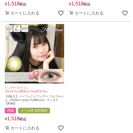
1,518
1,518
¥
¥
税込
税込
カートに入れる
カートに入れる
ワンデーカラコン
DIA14.5㎜/着色14.0㎜/BC8.6㎜
【6枚入】パーフェクトワンデー フルブルー
ム（Perfect series FullBloom）ランタナ
【即納】
即納
メール便 送料無料
1,518
¥
税込
カートに入れる