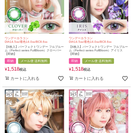
ワンデーカラコン
ワンデーカラコン
DIA14.5㎜/着色14.0㎜/BC8.6㎜
DIA14.5㎜/着色14.0㎜/BC8.6㎜
【6枚入】パーフェクトワンデー フルブルー
【6枚入】パーフェクトワンデー フルブルー
ム（Perfect series FullBloom）クローバー
ム（Perfect series FullBloom）アイリス
【即納】
【即納】
即納
メール便 送料無料
即納
メール便 送料無料
1,518
1,518
¥
¥
税込
税込
カートに入れる
カートに入れる