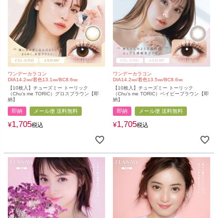
ワンデーカラコン
ワンデーカラコン
DIA14.2㎜/着色13.1㎜/BC8.6㎜
DIA14.2㎜/着色13.5㎜/BC8.6㎜
【10枚入】チューズミー トーリック
【10枚入】チューズミー トーリック
（Chu's me TORIC）グロスブラウン【即
（Chu's me TORIC）ベイビーブラウン【即
納】
納】
即納
メール便 送料無料
即納
メール便 送料無料
1,705
1,705
¥
¥
税込
税込