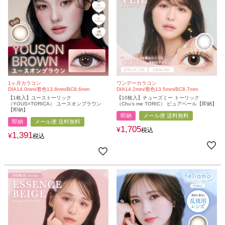
1ヶ月カラコン
ワンデーカラコン
DIA14.0mm/着色13.8mm/BC8.6mm
DIA14.2mm/着色13.5mm/BC8.7mm
【1枚入】ユーストーリック
【10枚入】チューズミー トーリック
（YOUS×TORICA） ユースオンブラウン
（Chu's me TORIC） ピュアベール【即納】
【即納】
即納
メール便 送料無料
即納
メール便 送料無料
1,705
¥
税込
1,391
¥
税込