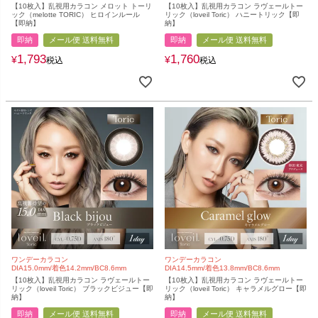
【10枚入】乱視用カラコン メロット トーリ
【10枚入】乱視用カラコン ラヴェールトー
ック（melotte TORIC） ヒロインルール
リック（loveil Toric） ハニートリック【即
【即納】
納】
即納
メール便 送料無料
即納
メール便 送料無料
1,793
1,760
¥
¥
税込
税込
ワンデーカラコン
ワンデーカラコン
DIA15.0mm/着色14.2mm/BC8.6mm
DIA14.5mm/着色13.8mm/BC8.6mm
【10枚入】乱視用カラコン ラヴェールトー
【10枚入】乱視用カラコン ラヴェールトー
リック（loveil Toric） ブラックビジュー【即
リック（loveil Toric） キャラメルグロー【即
納】
納】
即納
メール便 送料無料
即納
メール便 送料無料