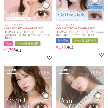
ワンデーカラコン
ワンデーカラコン
DIA14.2mm/着色13.5mm/BC8.7mm
DIA14.2mm/着色13.0mm/BC8.6mm
【10枚入】チューズミー トーリック
【10枚入】フェリアモ トーリック（feliamo
（Chu's me TORIC） エッセンスベージュ
toric） コーヒーゼリー【取り寄せ】
【即納】
取り寄せ
メール便 送料無料
即納
メール便 送料無料
1,760
¥
税込
1,705
¥
税込