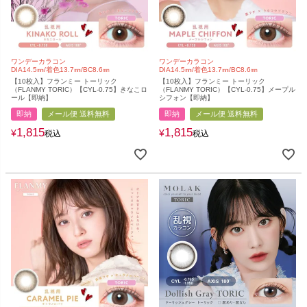
ワンデーカラコン
ワンデーカラコン
DIA14.5㎜/着色13.7㎜/BC8.6㎜
DIA14.5㎜/着色13.7㎜/BC8.6㎜
【10枚入】フランミー トーリック
【10枚入】フランミー トーリック
（FLANMY TORIC）【CYL-0.75】きなこロ
（FLANMY TORIC）【CYL-0.75】メープル
ール【即納】
シフォン【即納】
即納
メール便 送料無料
即納
メール便 送料無料
1,815
1,815
¥
¥
税込
税込