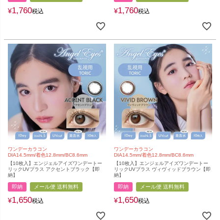
1,760
1,760
¥
¥
税込
税込
ワンデーカラコン
ワンデーカラコン
DIA14.5mm/着色12.8mm/BC8.6mm
DIA14.5mm/着色12.8mm/BC8.6mm
【10枚入】エンジェルアイズワンデートー
【10枚入】エンジェルアイズワンデートー
リックUVプラス アクセントブラック【即
リックUVプラス ヴィヴィッドブラウン【即
納】
納】
即納
メール便 送料無料
即納
メール便 送料無料
1,650
1,650
¥
¥
税込
税込