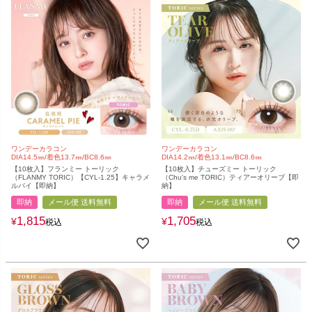
ワンデーカラコン
ワンデーカラコン
DIA14.5㎜/着色13.7㎜/BC8.6㎜
DIA14.2㎜/着色13.1㎜/BC8.6㎜
【10枚入】フランミー トーリック
【10枚入】チューズミー トーリック
（FLANMY TORIC）【CYL-1.25】キャラメ
（Chu's me TORIC）ティアーオリーブ【即
ルパイ【即納】
納】
即納
メール便 送料無料
即納
メール便 送料無料
1,815
1,705
¥
¥
税込
税込