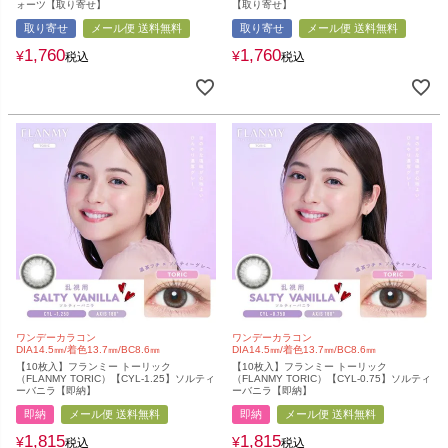
ォーツ【取り寄せ】
【取り寄せ】
取り寄せ
メール便 送料無料
取り寄せ
メール便 送料無料
1,760
1,760
¥
¥
税込
税込
ワンデーカラコン
ワンデーカラコン
DIA14.5㎜/着色13.7㎜/BC8.6㎜
DIA14.5㎜/着色13.7㎜/BC8.6㎜
【10枚入】フランミー トーリック
【10枚入】フランミー トーリック
（FLANMY TORIC）【CYL-1.25】ソルティ
（FLANMY TORIC）【CYL-0.75】ソルティ
ーバニラ【即納】
ーバニラ【即納】
即納
メール便 送料無料
即納
メール便 送料無料
1,815
1,815
¥
¥
税込
税込