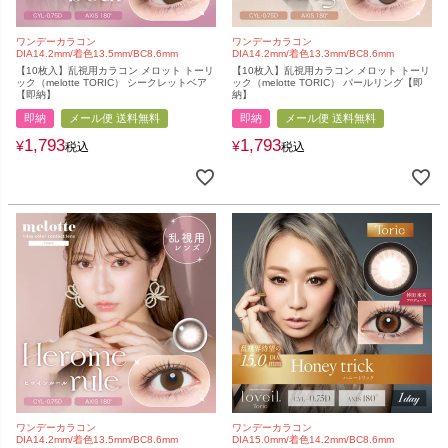
ワンデーカラコン
ワンデーカラコン
DIA14.2mm/着色13.5mm/BC8.6mm
DIA14.2mm/着色13.3mm/BC8.6mm
【10枚入】乱視用カラコン メロット トーリ
【10枚入】乱視用カラコン メロット トーリ
ック（melotte TORIC） シークレットベア
ック（melotte TORIC） パールリング【即
【即納】
納】
即納
メール便 送料無料
即納
メール便 送料無料
1,793
1,793
¥
¥
税込
税込
ワンデーカラコン
ワンデーカラコン
DIA14.2mm/着色13.5mm/BC8.6mm
DIA15.0mm/着色14.2mm/BC8.6mm