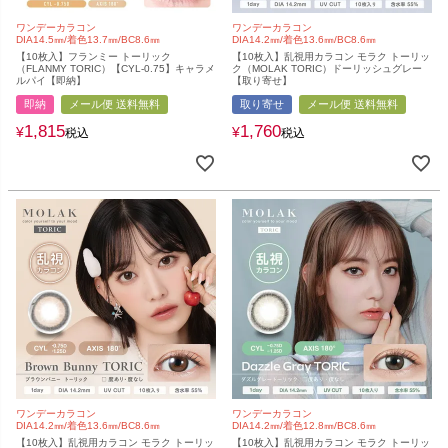
ワンデーカラコン
ワンデーカラコン
DIA14.5㎜/着色13.7㎜/BC8.6㎜
DIA14.2㎜/着色13.6㎜/BC8.6㎜
【10枚入】フランミー トーリック
【10枚入】乱視用カラコン モラク トーリッ
（FLANMY TORIC）【CYL-0.75】キャラメ
ク（MOLAK TORIC）ドーリッシュグレー
ルパイ【即納】
【取り寄せ】
即納
メール便 送料無料
取り寄せ
メール便 送料無料
1,815
1,760
¥
¥
税込
税込
ワンデーカラコン
ワンデーカラコン
DIA14.2㎜/着色13.6㎜/BC8.6㎜
DIA14.2㎜/着色12.8㎜/BC8.6㎜
【10枚入】乱視用カラコン モラク トーリッ
【10枚入】乱視用カラコン モラク トーリッ