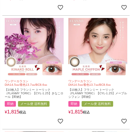
ワンデーカラコン
ワンデーカラコン
DIA14.5㎜/着色13.7㎜/BC8.6㎜
DIA14.5㎜/着色13.7㎜/BC8.6㎜
【10枚入】フランミー トーリック
【10枚入】フランミー トーリック
（FLANMY TORIC）【CYL-1.25】きなこロ
（FLANMY TORIC）【CYL-1.25】メープル
ール【即納】
シフォン【即納】
即納
メール便 送料無料
即納
メール便 送料無料
1,815
1,815
¥
¥
税込
税込