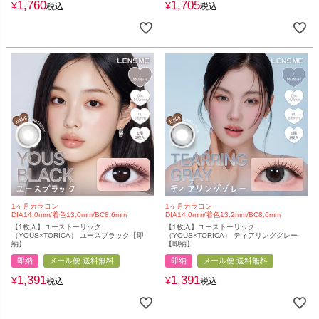
1,760
1,705
¥
¥
税込
税込
1ヶ月カラコン
1ヶ月カラコン
DIA14.0mm/着色13.0mm/BC8.6mm
DIA14.0mm/着色13.2mm/BC8.6mm
【1枚入】ユーストーリック
【1枚入】ユーストーリック
（YOUS×TORICA） ユースブラック【即
（YOUS×TORICA） ティアリンググレー
納】
【即納】
即納
メール便 送料無料
即納
メール便 送料無料
1,391
1,391
¥
¥
税込
税込