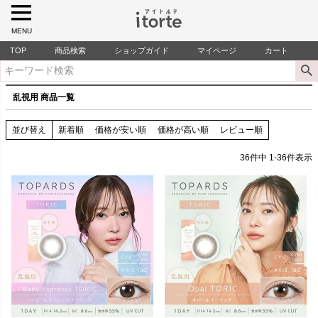
MENU
TOP
商品検索
ショップガイド
マイページ
カート
乱視用 商品一覧
並び替え
新着順
価格が安い順
価格が高い順
レビュー順
36
件中
1
-
36
件表示