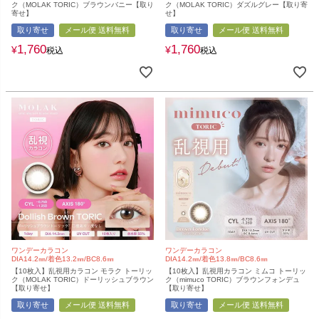
ク（MOLAK TORIC）ブラウンバニー【取り
ク（MOLAK TORIC）ダズルグレー【取り寄
寄せ】
せ】
取り寄せ
メール便 送料無料
取り寄せ
メール便 送料無料
1,760
1,760
¥
¥
税込
税込
ワンデーカラコン
ワンデーカラコン
DIA14.2㎜/着色13.2㎜/BC8.6㎜
DIA14.2㎜/着色13.8㎜/BC8.6㎜
【10枚入】乱視用カラコン モラク トーリッ
【10枚入】乱視用カラコン ミムコ トーリッ
ク（MOLAK TORIC）ドーリッシュブラウン
ク（mimuco TORIC）ブラウンフォンデュ
【取り寄せ】
【取り寄せ】
取り寄せ
メール便 送料無料
取り寄せ
メール便 送料無料