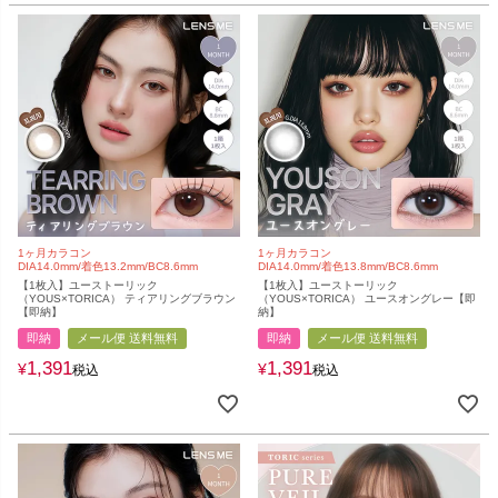
1ヶ月カラコン
1ヶ月カラコン
DIA14.0mm/着色13.2mm/BC8.6mm
DIA14.0mm/着色13.8mm/BC8.6mm
【1枚入】ユーストーリック
【1枚入】ユーストーリック
（YOUS×TORICA） ティアリングブラウン
（YOUS×TORICA） ユースオングレー【即
【即納】
納】
即納
メール便 送料無料
即納
メール便 送料無料
1,391
1,391
¥
¥
税込
税込