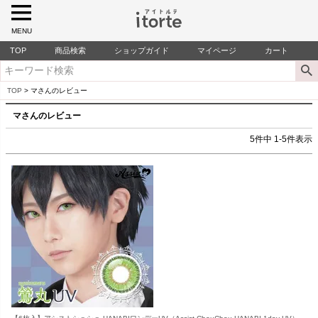
MENU
TOP
商品検索
ショップガイド
マイページ
カート
TOP
マさんのレビュー
マさんのレビュー
5
件中
1
-
5
件表示