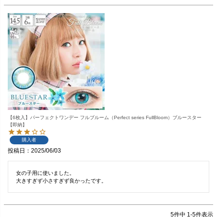
【6枚入】パーフェクトワンデー フルブルーム（Perfect series FullBloom）ブルースター
【即納】
購入者
投稿日
2025/06/03
女の子用に使いました。

大きすぎず小さすぎず良かったです。
5
件中
1
-
5
件表示