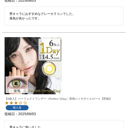
投稿日
2025/06/03
男キャラにおすすめなグレーカラコンでした。

発色が良かったです。
【6枚入】パーフェクトワンデー（Perfect 1Day）雷鳴≪ミモザイエロー≫【即納】
購入者
投稿日
2025/06/03
男キャラに使いました。
