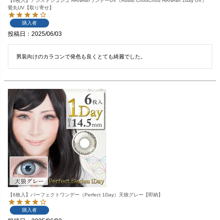
【6枚入】アシストシュシュ HANABIワンデーUV（Assist ChouChou HANABI 1day UV）
鶯丸UV【取り寄せ】
購入者
投稿日
2025/06/03
男装向けのカラコンで発色も良くとても綺麗でした。
【6枚入】パーフェクトワンデー（Perfect 1Day）天狼グレー【即納】
購入者