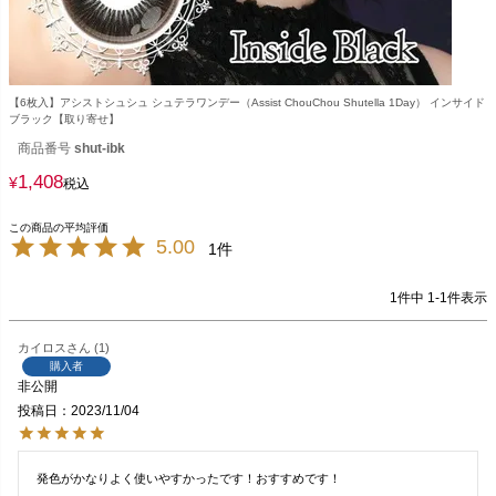
【6枚入】アシストシュシュ シュテラワンデー（Assist ChouChou Shutella 1Day） インサイド
ブラック【取り寄せ】
商品番号
shut-ibk
1,408
¥
税込
5.00
1
1
件中
1
-
1
件表示
カイロス
1
購入者
非公開
投稿日
2023/11/04
発色がかなりよく使いやすかったです！おすすめです！