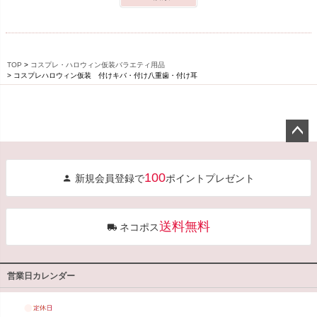
TOP
コスプレ・ハロウィン仮装バラエティ用品
コスプレハロウィン仮装 付けキバ・付け八重歯・付け耳
ペー
ジト
100
新規会員登録で
ポイントプレゼント
ップ
へ
送料無料
ネコポス
営業日カレンダー