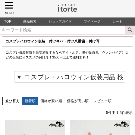
MENU
TOP
商品検索
ショップガイド
マイページ
カート
コスプレハロウィン仮装 付けキバ・付け八重歯・付け耳
コスプレ仮装雑貨を激安通販するならアイトルテ。鬼や吸血鬼（ヴァンパイア）な
どの仮装にオススメの付け牙！3500円以上で送料無料！
並び替え
新着順
価格が安い順
価格が高い順
レビュー順
5
件中
1
-
5
件表示