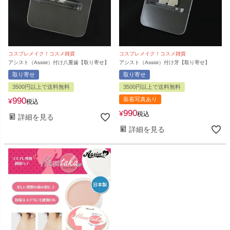
コスプレメイク！コスメ雑貨
コスプレメイク！コスメ雑貨
アシスト（Assist）付け八重歯【取り寄せ】
アシスト（Assist）付け牙【取り寄せ】
取り寄せ
取り寄せ
3500円以上で送料無料
3500円以上で送料無料
990
装着写真あり
¥
税込
990
¥
税込
詳細を見る
詳細を見る