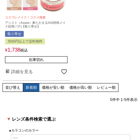
コスプレメイク！コスメ雑貨
アシスト（Assist）鼻たかまるAS(特殊メイ
ク顔用パテ)【取り寄せ】
取り寄せ
3500円以上で送料無料
1,738
¥
税込
在庫切れ
詳細を見る
並び替え
新着順
価格が安い順
価格が高い順
レビュー順
5
件中
1
-
5
件表示
レンズ条件検索で選ぶ
●カラコンのカラー