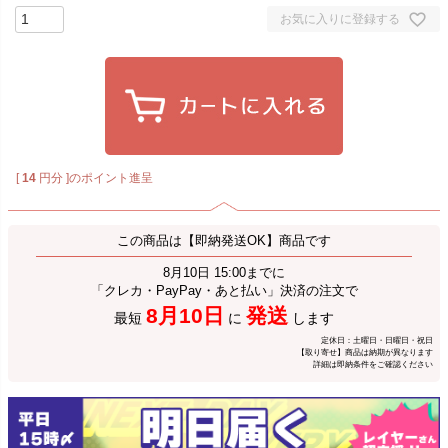
お気に入りに登録する
[
14
円分 ]のポイント進呈
この商品は【即納発送OK】商品です
8月10日 15:00までに
「クレカ・PayPay・あと払い」決済の注文で
8月10日
発送
最短
に
します
定休日：土曜日・日曜日・祝日
【取り寄せ】商品は納期が異なります
詳細は即納条件をご確認ください