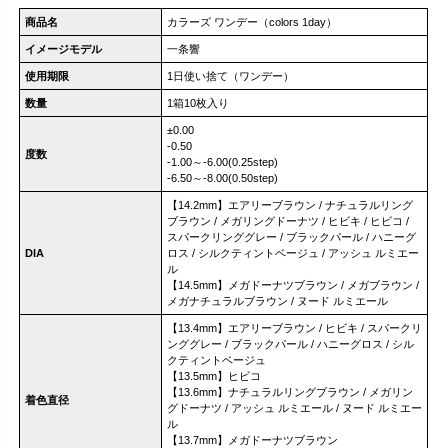
商品名
カラーズ ワンデー（colors 1day）
イメージモデル
一条響
使用期限
1日使い捨て（ワンデー）
数量
1箱10枚入り
±0.00
-0.50
度数
-1.00～-6.00(0.25step)
-6.50～-8.00(0.50step)
【14.2mm】エアリーブラウン / ナチュラルリング
ブラウン / メガリングドーナツ / ヒビキ / ヒビコ /
スパークリンググレー / ブラックパール / ハニーグ
DIA
ロス / シルクティントベージュ / アッシュ ルミエー
ル
【14.5mm】メガドーナツブラウン / メガブラウン /
メガナチュラルブラウン / ヌード ルミエール
【13.4mm】エアリーブラウン / ヒビキ / スパークリ
ンググレー / ブラックパール / ハニーグロス / シル
クティントベージュ
【13.5mm】ヒビコ
【13.6mm】ナチュラルリングブラウン / メガリン
着色直径
グドーナツ / アッシュ ルミエール / ヌード ルミエー
ル
【13.7mm】メガドーナツブラウン