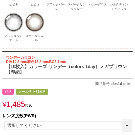
ヒビキ
ヒビコ
ブラックパー
スパークリン
ハニーグロス
シルクティン
ル
ググレー
トベージュ
アッシュルミ
ヌードルミエ
エール
ール
ワンデーカラコン
DIA14.5mm/着色13.8mm/BC8.7mm
【10枚入】カラーズ ワンデー（colors 1day）メガブラウン
【即納】
商品番号
clos1d-mbr
即納
メール便 送料無料
1,485
¥
税込
レンズ度数(PWR)