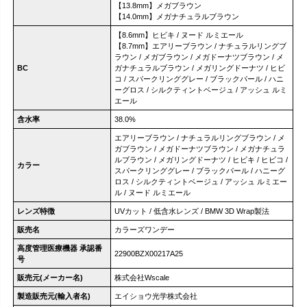
【13.8mm】メガブラウン
【14.0mm】メガナチュラルブラウン
【8.6mm】ヒビキ / ヌード ルミエール
【8.7mm】エアリーブラウン / ナチュラルリングブ
ラウン / メガブラウン / メガドーナツブラウン / メ
BC
ガナチュラルブラウン / メガリングドーナツ / ヒビ
コ / スパークリンググレー / ブラックパール / ハニ
ーグロス / シルクティントベージュ / アッシュ ルミ
エール
含水率
38.0%
エアリーブラウン / ナチュラルリングブラウン / メ
ガブラウン / メガドーナツブラウン / メガナチュラ
ルブラウン / メガリングドーナツ / ヒビキ / ヒビコ /
カラー
スパークリンググレー / ブラックパール / ハニーグ
ロス / シルクティントベージュ / アッシュ ルミエー
ル / ヌード ルミエール
レンズ特徴
UVカット / 低含水レンズ / BMW 3D Wrap製法
販売名
カラーズワンデー
高度管理医療機器 承認番
22900BZX00217A25
号
販売元(メーカー名)
株式会社Wscale
製造販売元(輸入者名)
エイショウ光学株式会社