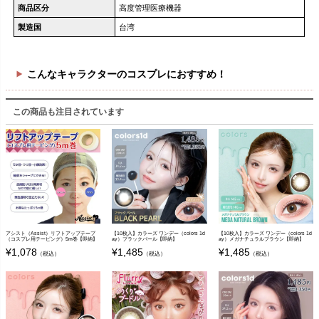
商品区分
高度管理医療機器
製造国
台湾
こんなキャラクターのコスプレにおすすめ！
この商品も注目されています
アシスト（Assist）リフトアップテープ
【10枚入】カラーズ ワンデー（colors 1d
【10枚入】カラーズ ワンデー（colors 1d
（コスプレ用テーピング）5m巻【即納】
ay）ブラックパール【即納】
ay）メガナチュラルブラウン【即納】
¥
1,078
¥
1,485
¥
1,485
（税込）
（税込）
（税込）