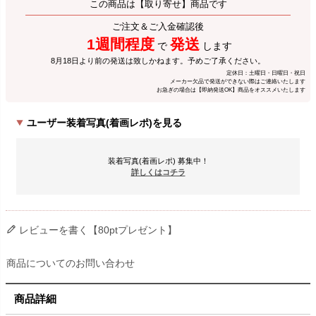
この商品は【取り寄せ】商品です
ご注文＆ご入金確認後
1週間程度
発送
で
します
8月18日より前の発送は致しかねます。予めご了承ください。
定休日：土曜日・日曜日・祝日
メーカー欠品で発送ができない際はご連絡いたします
お急ぎの場合は【即納発送OK】商品をオススメいたします
ユーザー装着写真(着画レポ)を見る
装着写真(着画レポ) 募集中！
詳しくはコチラ
レビューを書く【80ptプレゼント】
商品についてのお問い合わせ
商品詳細