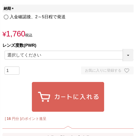
納期
(
入金確認後、2～5日程で発送
必
須
1,760
)
¥
税込
レンズ度数(PWR)
お気に入りに登録する
[
16
円分 ]のポイント進呈