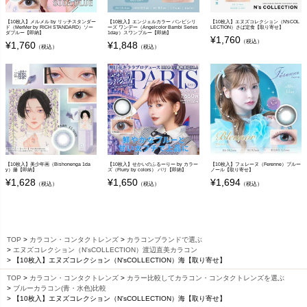
【10枚入】メルメル by リッチスタンダー
【10枚入】エンジェルカラー バンビシリ
【10枚入】エヌズコレクション（N'sCOL
ド（MerMer by RICH STANDARD）ソー
ーズ ワンデー（Angelcolor Bambi Series
LECTION）さば定食【取り寄せ】
ダブルー【即納】
1day）スワンブルー【即納】
¥
1,760
（税込）
¥
1,760
¥
1,848
（税込）
（税込）
【10枚入】美少年画（Bishonenga 1da
【10枚入】せかいのふるーりー by カラー
【10枚入】フェレーヌ（Ferenne）ブルー
y）藤【即納】
ズ（Flurry by colors） パリ【即納】
ノール【取り寄せ】
¥
1,628
¥
1,650
¥
1,694
（税込）
（税込）
（税込）
TOP
カラコン・コンタクトレンズ
カラコンブランドで選ぶ
エヌズコレクション（N'sCOLLECTION）渡辺直美カラコン
【10枚入】エヌズコレクション（N'sCOLLECTION）海【取り寄せ】
TOP
カラコン・コンタクトレンズ
カラー比較してカラコン・コンタクトレンズを選ぶ
ブルーカラコン(青・水色)比較
【10枚入】エヌズコレクション（N'sCOLLECTION）海【取り寄せ】