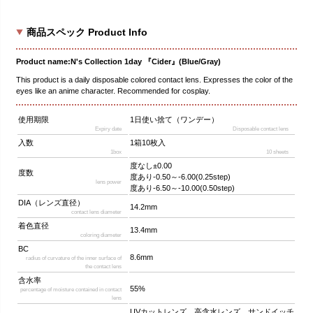
商品スペック Product Info
Product name:N's Collection 1day 『Cider』(Blue/Gray)
This product is a daily disposable colored contact lens. Expresses the color of the
eyes like an anime character. Recommended for cosplay.
使用期限
1日使い捨て（ワンデー）
Expiry date
Disposable contact lens
入数
1箱10枚入
1box
10 sheets
度なし±0.00
度数
度あり-0.50～-6.00(0.25step)
lens power
度あり-6.50～-10.00(0.50step)
DIA（レンズ直径）
14.2mm
contact lens diameter
着色直径
13.4mm
coloring diameter
BC
8.6mm
radius of curvature of the inner surface of
the contact lens
含水率
55%
percentage of moisture contained in contact
lens
UVカットレンズ、高含水レンズ、サンドイッチ