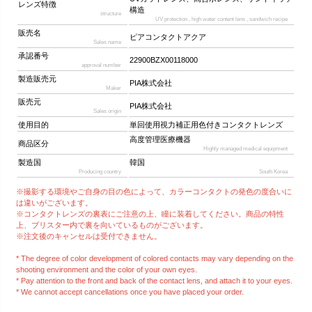
レンズ特徴
構造
structure
UV protection , high water content lens , sandwich recipe
販売名
ピアコンタクトアクア
Sales name
承認番号
22900BZX00118000
approval number
製造販売元
PIA株式会社
Maker
販売元
PIA株式会社
Sales origin
使用目的
単回使用視力補正用色付きコンタクトレンズ
高度管理医療機器
商品区分
Highly managed medical equipment
製造国
韓国
Producing country
South Korea
※撮影する環境やご自身の目の色によって、カラーコンタクトの発色の度合いに
は違いがございます。
※コンタクトレンズの裏表にご注意の上、瞳に装着してください。商品の特性
上、ブリスター内で裏を向いているものがございます。
※注文後のキャンセルは受付できません。
* The degree of color development of colored contacts may vary depending on the
shooting environment and the color of your own eyes.
* Pay attention to the front and back of the contact lens, and attach it to your eyes.
* We cannot accept cancellations once you have placed your order.