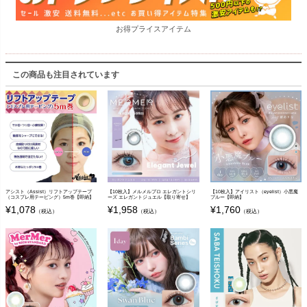
お得プライスアイテム
この商品も注目されています
アシスト（Assist）リフトアップテープ
【10枚入】メルメルプロ エレガントシリ
【10枚入】アイリスト（eyelist）小悪魔
（コスプレ用テーピング）5m巻【即納】
ーズ エレガントジュエル【取り寄せ】
ブルー【即納】
¥
1,078
¥
1,958
¥
1,760
（税込）
（税込）
（税込）