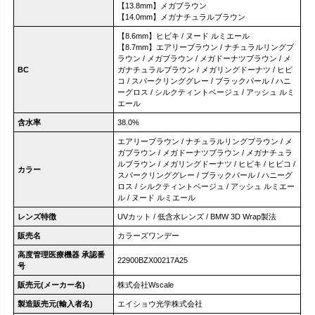
【13.8mm】メガブラウン
【14.0mm】メガナチュラルブラウン
【8.6mm】ヒビキ / ヌード ルミエール
【8.7mm】エアリーブラウン / ナチュラルリングブ
ラウン / メガブラウン / メガドーナツブラウン / メ
BC
ガナチュラルブラウン / メガリングドーナツ / ヒビ
コ / スパークリンググレー / ブラックパール / ハニ
ーグロス / シルクティントベージュ / アッシュ ルミ
エール
含水率
38.0%
エアリーブラウン / ナチュラルリングブラウン / メ
ガブラウン / メガドーナツブラウン / メガナチュラ
ルブラウン / メガリングドーナツ / ヒビキ / ヒビコ /
カラー
スパークリンググレー / ブラックパール / ハニーグ
ロス / シルクティントベージュ / アッシュ ルミエー
ル / ヌード ルミエール
レンズ特徴
UVカット / 低含水レンズ / BMW 3D Wrap製法
販売名
カラーズワンデー
高度管理医療機器 承認番
22900BZX00217A25
号
販売元(メーカー名)
株式会社Wscale
製造販売元(輸入者名)
エイショウ光学株式会社