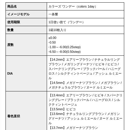
商品名
カラーズ ワンデー（colors 1day）
イメージモデル
一条響
使用期限
1日使い捨て（ワンデー）
数量
1箱10枚入り
±0.00
-0.50
度数
-1.00～-6.00(0.25step)
-6.50～-8.00(0.50step)
【14.2mm】エアリーブラウン / ナチュラルリング
ブラウン / メガリングドーナツ / ヒビキ / ヒビコ /
スパークリンググレー / ブラックパール / ハニーグ
DIA
ロス / シルクティントベージュ / アッシュ ルミエー
ル
【14.5mm】メガドーナツブラウン / メガブラウン /
メガナチュラルブラウン / ヌード ルミエール
【13.4mm】エアリーブラウン / ヒビキ / スパークリ
ンググレー / ブラックパール / ハニーグロス / シル
クティントベージュ
【13.5mm】ヒビコ
【13.6mm】ナチュラルリングブラウン / メガリン
着色直径
グドーナツ / アッシュ ルミエール / ヌード ルミエー
ル
【13.7mm】メガドーナツブラウン