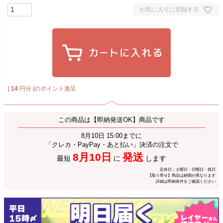
お気に入りに登録する
[
14
円分 ]のポイント進呈
この商品は【即納発送OK】商品です
8月10日 15:00までに
「クレカ・PayPay・あと払い」決済の注文で
8月10日
発送
最短
に
します
定休日：土曜日・日曜日・祝日
【取り寄せ】商品は納期が異なります
詳細は即納条件をご確認ください