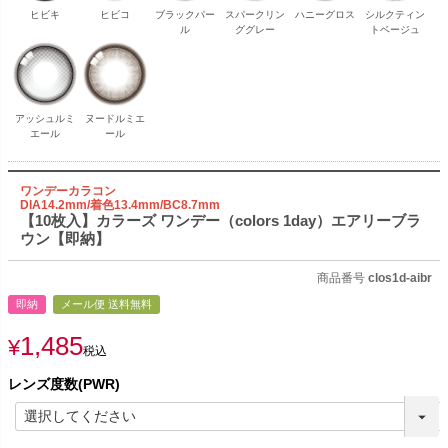
ヒビキ
ヒビコ
ブラックパー
スパークリン
ハニーグロス
シルクティン
ル
ググレー
トベージュ
アッシュルミ
ヌードルミエ
エール
ール
ワンデーカラコン
DIA14.2mm/着色13.4mm/BC8.7mm
【10枚入】カラーズ ワンデー（colors 1day）エアリーブラ
ウン【即納】
商品番号
clos1d-aibr
即納
メール便 送料無料
1,485
¥
税込
レンズ度数(PWR)