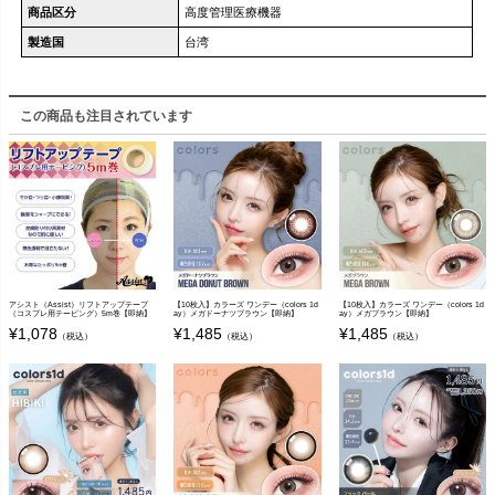
商品区分
高度管理医療機器
製造国
台湾
この商品も注目されています
アシスト（Assist）リフトアップテープ
【10枚入】カラーズ ワンデー（colors 1d
【10枚入】カラーズ ワンデー（colors 1d
（コスプレ用テーピング）5m巻【即納】
ay）メガドーナツブラウン【即納】
ay）メガブラウン【即納】
¥
1,078
¥
1,485
¥
1,485
（税込）
（税込）
（税込）