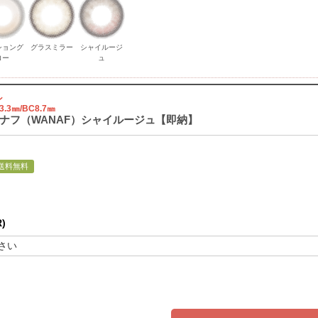
ショング
グラスミラー
シャイルージ
ロー
ュ
ン
3.3㎜/BC8.7㎜
ワナフ（WANAF）シャイルージュ【即納】
送料無料
)