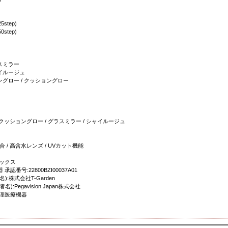
5step)
0step)
ラスミラー
ャイルージュ
レングロー / クッショングロー
クッショングロー / グラスミラー / シャイルージュ
/ 高含水レンズ / UVカット機能
マックス
認番号:22800BZI00037A01
):株式会社T-Garden
):Pegavision Japan株式会社
管理医療機器