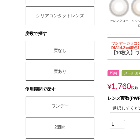
クリアコンタクトレンズ
セレングロー
クッ
度数で探す
ワンデーカラコ
DIA14.2㎜/着色1
度なし
【10枚入】
度あり
即納
メール便 
1,760
¥
税込
使用期間で探す
レンズ度数(PWR
ワンデー
2週間