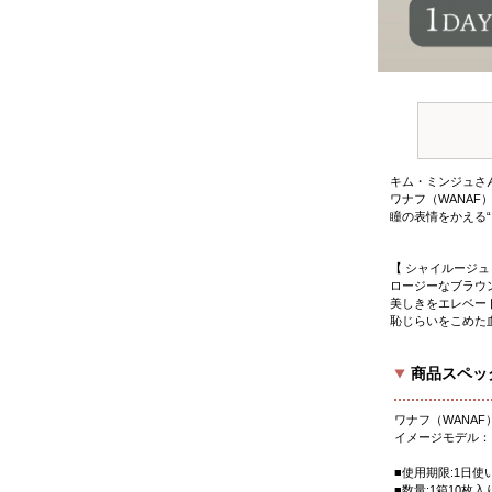
キム・ミンジュさ
ワナフ（WANAF
瞳の表情をかえる
【 シャイルージュ
ロージーなブラウ
美しきをエレベー
恥じらいをこめた
商品スペッ
ワナフ（WANAF
イメージモデル：
■使用期限:1日
■数量:1箱10枚入