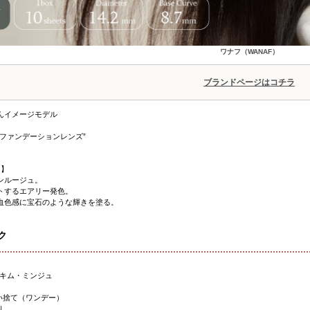
ワナフ（WANAF）
ブランドページはコチラ
んイメージモデル
）
“ファンデーションレンズ”
 】
ンルージュ。
トするエアリー発色。
血色感に宝石のような輝きを塗る。
ク
）
キム・ミンジュ
使い捨て（ワンデー）
り