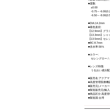
■度数:
±0.00
-0.75～-6.00(0.2
-6.50～-8.00(0.5
■DIA:14.2mm
■着色直径:
【12.9mm】グ
【13.3mm】シ
【13.5mm】セ
■BC:8.7mm
■含水率:58％
■カラー:
セレングロー / 
■レンズ特徴:
うるおい成分配合 
■販売名:アクア
■高度管理医療機器 承
■販売元(メーカー名
■製造販売元(輸入者名
■商品区分:高度
■製造国:台湾