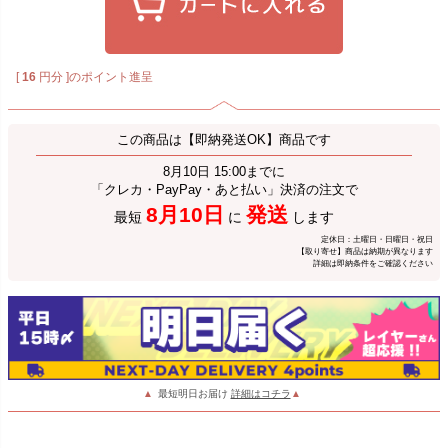
[
16
円分 ]のポイント進呈
この商品は【即納発送OK】商品です
8月10日 15:00までに
「クレカ・PayPay・あと払い」決済の注文で
8月10日
発送
最短
に
します
定休日：土曜日・日曜日・祝日
【取り寄せ】商品は納期が異なります
詳細は即納条件をご確認ください
▲
最短明日お届け
詳細はコチラ
▲