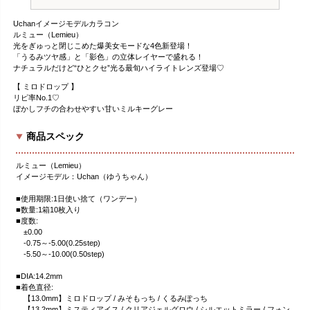
Uchanイメージモデルカラコン
ルミュー（Lemieu）
光をぎゅっと閉じこめた爆美女モードな4色新登場！
「うるみツヤ感」と「影色」の立体レイヤーで盛れる！
ナチュラルだけど“ひとクセ”光る最旬ハイライトレンズ登場♡
【 ミロドロップ 】
リピ率No.1♡
ぼかしフチの合わせやすい甘いミルキーグレー
商品スペック
ルミュー（Lemieu）
イメージモデル：Uchan（ゆうちゃん）
■使用期限:1日使い捨て（ワンデー）
■数量:1箱10枚入り
■度数:
±0.00
-0.75～-5.00(0.25step)
-5.50～-10.00(0.50step)
■DIA:14.2mm
■着色直径:
【13.0mm】ミロドロップ / みそもっち / くるみぽっち
【13.2mm】ミスティアイス / クリアジェルグロウ / シルエットミラー / フォン