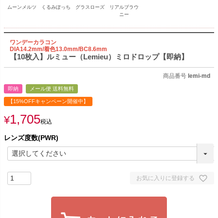
ムーンメルツ
くるみぽっち
グラスローズ
リアルブラウ
ニー
ワンデーカラコン
DIA14.2mm/着色13.0mm/BC8.6mm
【10枚入】ルミュー（Lemieu）ミロドロップ【即納】
商品番号
lemi-md
即納
メール便 送料無料
【15%OFFキャンペーン開催中】
1,705
¥
税込
レンズ度数(PWR)
お気に入りに登録する