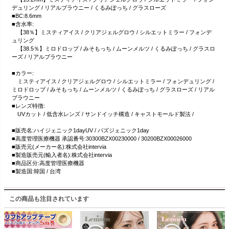
デュリング / リアルブラウニー / くるみぽっち / グラスローズ
■BC:8.6mm
■含水率:
【38％】ミスティアイス / クリアジェルグロウ / シルエットミラー / フォンデ
ュリング
【38.5％】ミロドロップ / みそもっち / ムーンメルツ / くるみぽっち / グラスロ
ーズ / リアルブラウニー
■カラー:
ミスティアイス / クリアジェルグロウ / シルエットミラー / フォンデュリング /
ミロドロップ / みそもっち / ムーンメルツ / くるみぽっち / グラスローズ / リアル
ブラウニー
■レンズ特徴:
UVカット / 低含水レンズ / サンドイッチ構造 / キャストモールド製法 /
■販売名:ハイジェニック1dayUV / パズジェニック1day
■高度管理医療機器 承認番号:30300BZX00230000 / 30200BZX00026000
■販売元(メーカー名):株式会社intervia
■製造販売元(輸入者名):株式会社intervia
■商品区分:高度管理医療機器
■製造国:韓国 / 台湾
この商品も注目されています