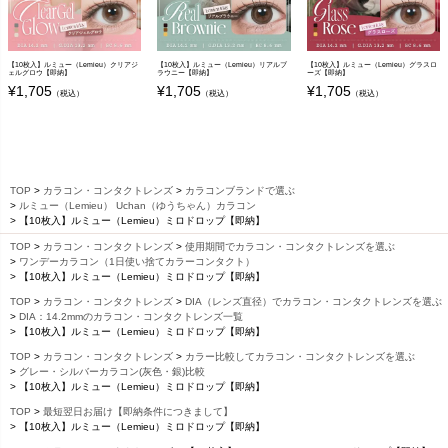
【10枚入】ルミュー（Lemieu）クリアジ
【10枚入】ルミュー（Lemieu）リアルブ
【10枚入】ルミュー（Lemieu）グラスロ
ェルグロウ【即納】
ラウニー【即納】
ーズ【即納】
¥
1,705
¥
1,705
¥
1,705
（税込）
（税込）
（税込）
TOP
カラコン・コンタクトレンズ
カラコンブランドで選ぶ
ルミュー（Lemieu） Uchan（ゆうちゃん）カラコン
【10枚入】ルミュー（Lemieu）ミロドロップ【即納】
TOP
カラコン・コンタクトレンズ
使用期間でカラコン・コンタクトレンズを選ぶ
ワンデーカラコン（1日使い捨てカラーコンタクト）
【10枚入】ルミュー（Lemieu）ミロドロップ【即納】
TOP
カラコン・コンタクトレンズ
DIA（レンズ直径）でカラコン・コンタクトレンズを選ぶ
DIA：14.2mmのカラコン・コンタクトレンズ一覧
【10枚入】ルミュー（Lemieu）ミロドロップ【即納】
TOP
カラコン・コンタクトレンズ
カラー比較してカラコン・コンタクトレンズを選ぶ
グレー・シルバーカラコン(灰色・銀)比較
【10枚入】ルミュー（Lemieu）ミロドロップ【即納】
TOP
最短翌日お届け【即納条件につきまして】
【10枚入】ルミュー（Lemieu）ミロドロップ【即納】