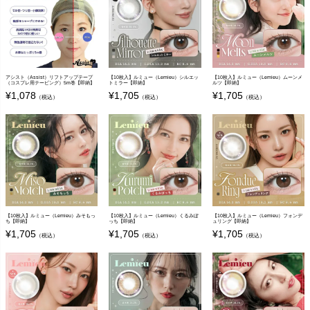
アシスト（Assist）リフトアップテープ
【10枚入】ルミュー（Lemieu）シルエッ
【10枚入】ルミュー（Lemieu）ムーンメ
（コスプレ用テーピング）5m巻【即納】
トミラー【即納】
ルツ【即納】
¥
1,078
¥
1,705
¥
1,705
（税込）
（税込）
（税込）
【10枚入】ルミュー（Lemieu）みそもっ
【10枚入】ルミュー（Lemieu）くるみぽ
【10枚入】ルミュー（Lemieu）フォンデ
ち【即納】
っち【即納】
ュリング【即納】
¥
1,705
¥
1,705
¥
1,705
（税込）
（税込）
（税込）