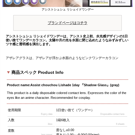
アシストシュシュ リシェイドワンデー
ブランドページはコチラ
アシストシュシュ リシェイドワンデーは、アシスト史上初、水光感デザインの1日
使い捨てワンデーカラコン。太陽や月の光を水面に閉じ込めたようなみずみずしい
ツヤ感と透明感を演出します。
アザレアグラスは、アザレアが浮かぶ水面のようなピンクワンデーカラコン
商品スペック Product Info
Product name:Assist chouchou Lishade 1day 『Shadow Glass』(gray)
This product is a daily disposable colored contact lens. Expresses the color of the
eyes like an anime character. Recommended for cosplay.
使用期限
1日使い捨て（ワンデー）
Expiry date
Disposable contact lens
入数
1箱6枚入
1box
6 sheets
度なし±0.00
度数
度あり-1.00～-8.00(0.50step)
lens power