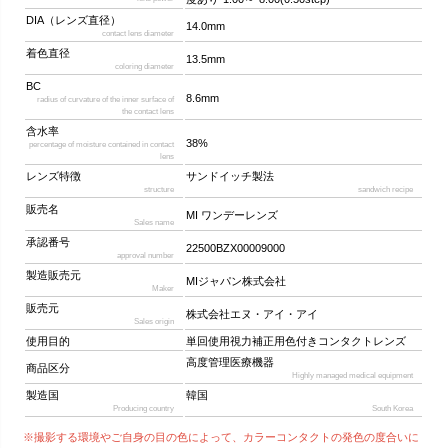
DIA（レンズ直径）
14.0mm
contact lens diameter
着色直径
13.5mm
coloring diameter
BC
8.6mm
radius of curvature of the inner surface of
the contact lens
含水率
38%
percentage of moisture contained in contact
lens
レンズ特徴
サンドイッチ製法
structure
sandwich recipe
販売名
MI ワンデーレンズ
Sales name
承認番号
22500BZX00009000
approval number
製造販売元
MIジャパン株式会社
Maker
販売元
株式会社エヌ・アイ・アイ
Sales origin
使用目的
単回使用視力補正用色付きコンタクトレンズ
高度管理医療機器
商品区分
Highly managed medical equipment
製造国
韓国
Producing country
South Korea
※撮影する環境やご自身の目の色によって、カラーコンタクトの発色の度合いに