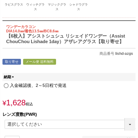
ラピスグラス
ウィッチグラ
マジックグラ
シャドウグラ
ス
ス
ス
ワンデーカラコン
DIA14.0㎜/着色13.5㎜/BC8.6㎜
【6枚入】アシストシュシュ リシェイドワンデー（Assist
ChouChou Lishade 1day）アザレアグラス【取り寄せ】
商品番号
lishd-azgs
取り寄せ
メール便 送料無料
納期
(
入金確認後、2～5日程で発送
必
須
1,628
)
¥
税込
レンズ度数(PWR)