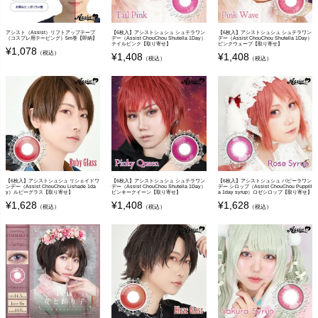
アシスト（Assist）リフトアップテープ
【6枚入】アシストシュシュ シュテラワン
【6枚入】アシストシュシュ シュテラワン
（コスプレ用テーピング）5m巻【即納】
デー（Assist ChouChou Shutella 1Day）
デー（Assist ChouChou Shutella 1Day）
テイルピンク【取り寄せ】
ピンクウェーブ【取り寄せ】
¥
1,078
（税込）
¥
1,408
¥
1,408
（税込）
（税込）
【6枚入】アシストシュシュ リシェイドワ
【6枚入】アシストシュシュ シュテラワン
【6枚入】アシストシュシュ パピーラワン
ンデー（Assist ChouChou Lishade 1da
デー（Assist ChouChou Shutella 1Day）
デー シロップ（Assist ChouChou Puppill
y）ルビーグラス【取り寄せ】
ピンキークイーン【取り寄せ】
a 1day syrup）ロゼシロップ【取り寄せ】
¥
1,628
¥
1,408
¥
1,628
（税込）
（税込）
（税込）