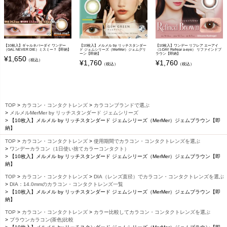
【10枚入】ギャルネバーダイ ワンデー
【10枚入】メルメル by リッチスタンダー
【10枚入】ワンデー リフレア エーアイ
（GAL NEVER DIE）ミスミー？【即納】
ド ジェムシリーズ（MerMer）ジェムグリ
（1-DAY Refrear a-eye） リファインドブ
ーン【即納】
ラウン【即納】
¥
1,650
（税込）
¥
1,760
¥
1,760
（税込）
（税込）
TOP
カラコン・コンタクトレンズ
カラコンブランドで選ぶ
メルメルMerMer by リッチスタンダード ジェムシリーズ
【10枚入】メルメル by リッチスタンダード ジェムシリーズ（MerMer）ジェムブラウン【即
納】
TOP
カラコン・コンタクトレンズ
使用期間でカラコン・コンタクトレンズを選ぶ
ワンデーカラコン（1日使い捨てカラーコンタクト）
【10枚入】メルメル by リッチスタンダード ジェムシリーズ（MerMer）ジェムブラウン【即
納】
TOP
カラコン・コンタクトレンズ
DIA（レンズ直径）でカラコン・コンタクトレンズを選ぶ
DIA：14.0mmのカラコン・コンタクトレンズ一覧
【10枚入】メルメル by リッチスタンダード ジェムシリーズ（MerMer）ジェムブラウン【即
納】
TOP
カラコン・コンタクトレンズ
カラー比較してカラコン・コンタクトレンズを選ぶ
ブラウンカラコン(茶色)比較