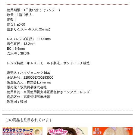
使用期限：1日使い捨て（ワンデー）
数量：1箱10枚入
度数：
度なし±0.00
度あり-1.00～-6.00(0.25step)
DIA（レンズ直径）：14.0mm
着色直径：13.2mm
BC：8.6mm
含水率：38.5%
レンズ特徴：キャストモールド製法、サンドイッチ構造
販売名：ハイジェニック1day
承認番号：22900BZX00293000
製造販売元：株式会社intervia
販売元：双葉貿易株式会社
使用目的：単回使用視力補正用色付きコンタクトレンズ
商品区分：高度管理医療機器
製造国：韓国
この商品も注目されています