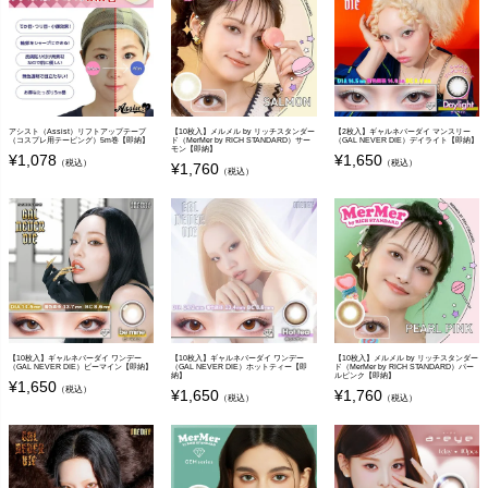
アシスト（Assist）リフトアップテープ
【10枚入】メルメル by リッチスタンダー
【2枚入】ギャルネバーダイ マンスリー
（コスプレ用テーピング）5m巻【即納】
ド（MerMer by RICH STANDARD）サー
（GAL NEVER DIE）デイライト【即納】
モン【即納】
¥
1,078
¥
1,650
（税込）
（税込）
¥
1,760
（税込）
【10枚入】ギャルネバーダイ ワンデー
【10枚入】ギャルネバーダイ ワンデー
【10枚入】メルメル by リッチスタンダー
（GAL NEVER DIE）ビーマイン【即納】
（GAL NEVER DIE）ホットティー【即
ド（MerMer by RICH STANDARD）パー
納】
ルピンク【即納】
¥
1,650
（税込）
¥
1,650
¥
1,760
（税込）
（税込）