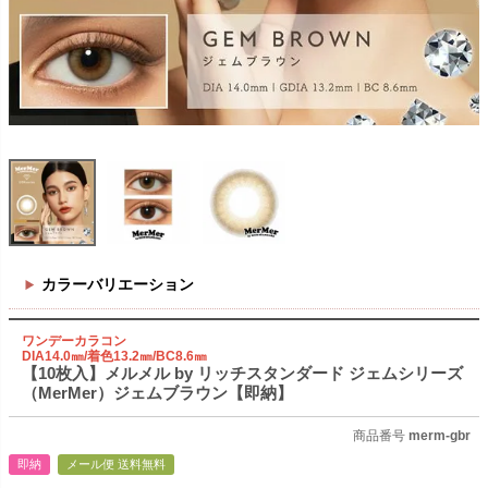
カラーバリエーション
ワンデーカラコン
DIA14.0㎜/着色13.2㎜/BC8.6㎜
【10枚入】メルメル by リッチスタンダード ジェムシリーズ
（MerMer）ジェムブラウン【即納】
商品番号
merm-gbr
即納
メール便 送料無料