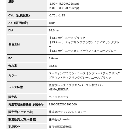
度数
-1.00～-5.00(0.25step)
-5.00～-8.00(0.50step)
CYL（乱視度数）
-0.75 / -1.25
AX（乱視軸度）
180°
DIA
14.0mm
【13.0mm】ユースブラック
【13.2mm】ティアリングブラウン / ティアリンググレ
着色直径
ー
【13.8mm】ユースオンブラウン / ユースオングレー
BC
8.6mm
含水率
38.5%
ユースオンブラウン / ユースオングレー / ティアリング
カラー
ブラウン / ティアリンググレー / ユースブラック
低含水レンズ / プリズムバラスト製法 / 2-
レンズ特徴
HEMA,EGDMA
販売名
ハイジェニック
高度管理医療機器 承認番号
22900BZX00292000
販売元(メーカー名)
株式会社ジャパンレンズミー
製造販売元(輸入者名)
株式会社intervia
商品区分
高度管理医療機器