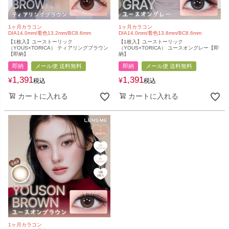
1ヶ月カラコン
1ヶ月カラコン
DIA14.0mm/着色13.2mm/BC8.6mm
DIA14.0mm/着色13.8mm/BC8.6mm
【1枚入】ユーストーリック
【1枚入】ユーストーリック
（YOUS×TORICA） ティアリングブラウン
（YOUS×TORICA） ユースオングレー【即
【即納】
納】
即納
メール便 送料無料
即納
メール便 送料無料
1,391
1,391
¥
¥
税込
税込
カートに入れる
カートに入れる
1ヶ月カラコン