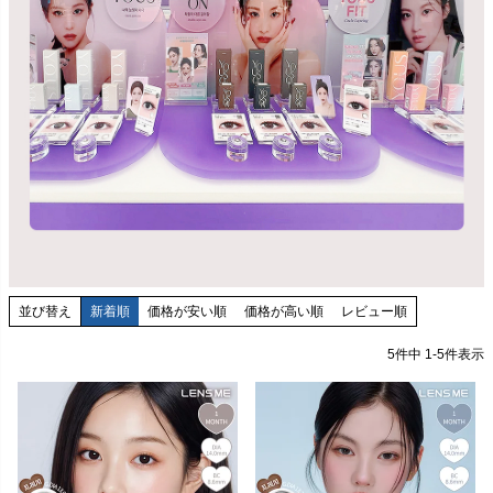
並び替え
新着順
価格が安い順
価格が高い順
レビュー順
5
件中
1
-
5
件表示