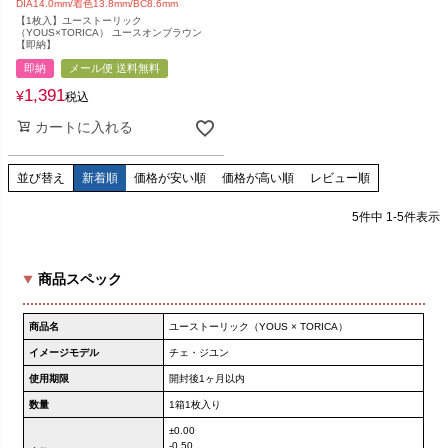
DIA14.0mm/着色13.8mm/BC8.6mm
【1枚入】ユーストーリック
（YOUS×TORICA） ユースオンブラウン
【即納】
即納
メール便 送料無料
1,391
¥
税込
カートに入れる
並び替え
新着順
価格が安い順
価格が高い順
レビュー順
5
件中
1
-
5
件表示
商品スペック
商品名
ユーストーリック（YOUS × TORICA）
イメージモデル
チェ・ジユン
使用期限
開封後1ヶ月以内
数量
1箱1枚入り
±0.00
-0.50