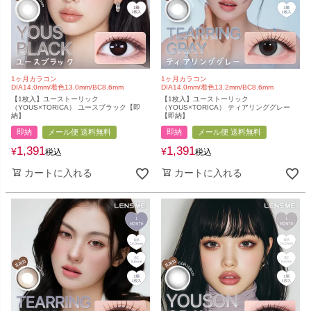
1ヶ月カラコン
1ヶ月カラコン
DIA14.0mm/着色13.0mm/BC8.6mm
DIA14.0mm/着色13.2mm/BC8.6mm
【1枚入】ユーストーリック
【1枚入】ユーストーリック
（YOUS×TORICA） ユースブラック【即
（YOUS×TORICA） ティアリンググレー
納】
【即納】
即納
メール便 送料無料
即納
メール便 送料無料
1,391
1,391
¥
¥
税込
税込
カートに入れる
カートに入れる