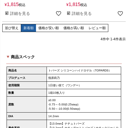
1,815
1,815
¥
¥
税込
税込
詳細を見る
詳細を見る
並び替え
新着順
価格が安い順
価格が高い順
レビュー順
4
件中
1
-
4
件表示
商品スペック
商品名
トパーズ シリコーンハイドロゲル（TOPARDS）
プロデュース
指原莉乃
使用期限
1日使い捨て（ワンデー）
数量
1箱10枚入り
±0.00
度数
-0.75～-5.00(0.25step)
-5.50～-10.00(0.50step)
DIA
14.2mm
【13.0mm】ナチュトパーズ
着色直径
【13.2mm】ナチュデートトパーズ / ナチュクリームロ