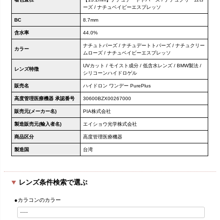
ーズ / ナチュベイビーエスプレッソ
BC
8.7mm
含水率
44.0%
ナチュトパーズ / ナチュデートトパーズ / ナチュクリー
カラー
ムローズ / ナチュベイビーエスプレッソ
UVカット / モイスト成分 / 低含水レンズ / BMW製法 /
レンズ特徴
シリコーンハイドロゲル
販売名
ハイドロン ワンデー PurePlus
高度管理医療機器 承認番号
30600BZX00267000
販売元(メーカー名)
PIA株式会社
製造販売元(輸入者名)
エイショウ光学株式会社
商品区分
高度管理医療機器
製造国
台湾
レンズ条件検索で選ぶ
●カラコンのカラー