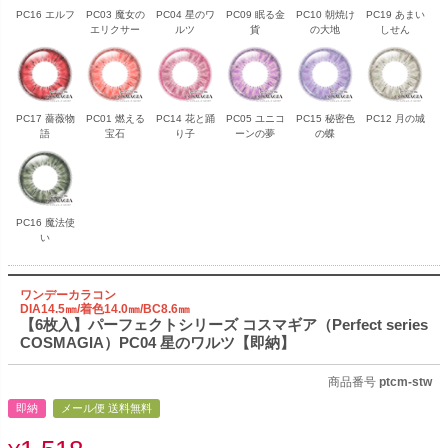
PC16 エルフ
PC03 魔女の
PC04 星のワ
PC09 眠る金
PC10 朝焼け
PC19 あまい
エリクサー
ルツ
貨
の大地
しせん
PC17 薔薇物
PC01 燃える
PC14 花と踊
PC05 ユニコ
PC15 秘密色
PC12 月の城
語
宝石
り子
ーンの夢
の蝶
PC16 魔法使
い
ワンデーカラコン
DIA14.5㎜/着色14.0㎜/BC8.6㎜
【6枚入】パーフェクトシリーズ コスマギア（Perfect series
COSMAGIA）PC04 星のワルツ【即納】
商品番号
ptcm-stw
即納
メール便 送料無料