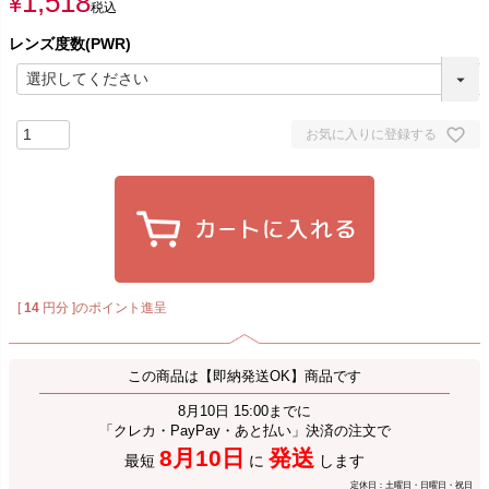
1,518
¥
税込
レンズ度数(PWR)
お気に入りに登録する
[
14
円分 ]のポイント進呈
この商品は【即納発送OK】商品です
8月10日 15:00までに
「クレカ・PayPay・あと払い」決済の注文で
8月10日
発送
最短
に
します
定休日：土曜日・日曜日・祝日