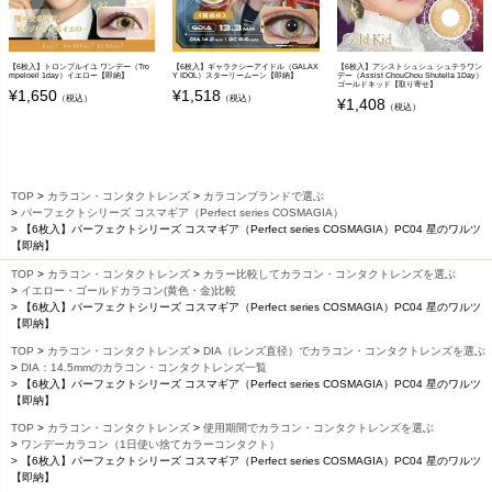
【6枚入】トロンプルイユ ワンデー（Tro
【6枚入】ギャラクシーアイドル（GALAX
【6枚入】アシストシュシュ シュテラワン
mpeloeil 1day）イエロー【即納】
Y IDOL）スターリームーン【即納】
デー（Assist ChouChou Shutella 1Day）
ゴールドキッド【取り寄せ】
¥
1,650
¥
1,518
（税込）
（税込）
¥
1,408
（税込）
TOP
カラコン・コンタクトレンズ
カラコンブランドで選ぶ
パーフェクトシリーズ コスマギア（Perfect series COSMAGIA）
【6枚入】パーフェクトシリーズ コスマギア（Perfect series COSMAGIA）PC04 星のワルツ
【即納】
TOP
カラコン・コンタクトレンズ
カラー比較してカラコン・コンタクトレンズを選ぶ
イエロー・ゴールドカラコン(黄色・金)比較
【6枚入】パーフェクトシリーズ コスマギア（Perfect series COSMAGIA）PC04 星のワルツ
【即納】
TOP
カラコン・コンタクトレンズ
DIA（レンズ直径）でカラコン・コンタクトレンズを選ぶ
DIA：14.5mmのカラコン・コンタクトレンズ一覧
【6枚入】パーフェクトシリーズ コスマギア（Perfect series COSMAGIA）PC04 星のワルツ
【即納】
TOP
カラコン・コンタクトレンズ
使用期間でカラコン・コンタクトレンズを選ぶ
ワンデーカラコン（1日使い捨てカラーコンタクト）
【6枚入】パーフェクトシリーズ コスマギア（Perfect series COSMAGIA）PC04 星のワルツ
【即納】