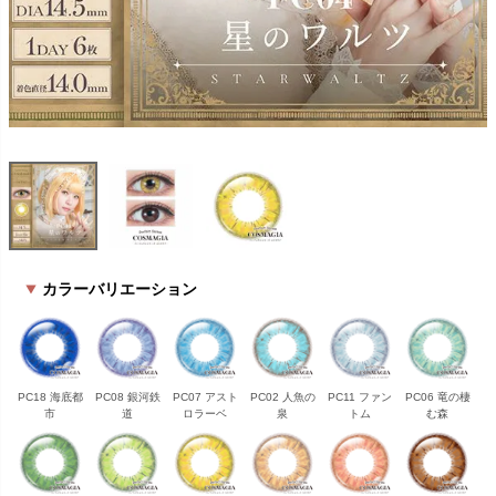
カラーバリエーション
PC18 海底都
PC08 銀河鉄
PC07 アスト
PC02 人魚の
PC11 ファン
PC06 竜の棲
市
道
ロラーベ
泉
トム
む森