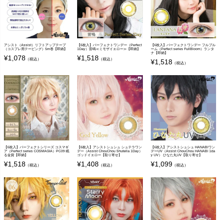
アシスト（Assist）リフトアップテープ
【6枚入】パーフェクトワンデー（Perfect
【6枚入】パーフェクトワンデー フルブル
（コスプレ用テーピング）5m巻【即納】
1Day）雷鳴≪ミモザイエロー≫【即納】
ーム（Perfect series FullBloom）ランタ
ナ【即納】
¥
1,078
¥
1,518
（税込）
（税込）
¥
1,518
（税込）
【6枚入】パーフェクトシリーズ コスマギ
【6枚入】アシストシュシュ シュテラワン
【6枚入】アシストシュシュ HANABIワン
ア（Perfect series COSMAGIA）PC09 眠
デー（Assist ChouChou Shutella 1Day）
デーUV（Assist ChouChou HANABI 1da
る金貨【即納】
ゴッドイエロー【取り寄せ】
y UV） ひなた丸UV【取り寄せ】
¥
1,518
¥
1,408
¥
1,099
（税込）
（税込）
（税込）