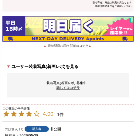
【取り寄せ】商品は納期が異なります
詳細は即納条件をご確認ください
▲
最短明日お届け
詳細はコチラ
▲
ユーザー装着写真(着画レポ)を見る
装着写真(着画レポ) 募集中！
詳しくはコチラ
4.00
1
非公開
のぽ
1
購入者
投稿日
2026/05/28