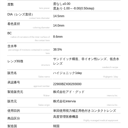
度なし±0.00
度数
度あり-1.00～-8.00(0.50step)
lens power
DIA（レンズ直径）
14.5mm
contact lens diameter
着色直径
14.0mm
coloring diameter
BC
8.6mm
radius of curvature of the inner surface of
the contact lens
含水率
38.5%
percentage of moisture contained in contact
lens
サンドイッチ構造、非イオン性レンズ、低含水
レンズ特徴
レンズ
structure
sandwich recipe
販売名
ハイジェニック1day
Sales name
Highgenic 1day
承認番号
22900BZX00293000
approval number
製造販売元
株式会社アド・グッド
Maker
intervia Inc.
販売元
株式会社intervia
Sales origin
intervia Inc.
使用目的
単回使用視力補正用色付きコンタクトレンズ
高度管理医療機器
商品区分
Highly managed medical equipment
製造国
韓国