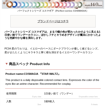
パーフェクトシリーズ コスマギア（Perfect series COSMAGIA）
ブランドページはコチラ
パーフェクトシリーズ コスマギアは、まるで瞳の色が変わったかのように見える1
日使い捨てワンデーカラコン。ぼかしフチとキラめきデザインが魔法にかかったよ
うな色鮮やかな瞳を演出します。
PC04 星のワルツは、イエローのベースにダークブラウンが優しく縁どるレンズ。
星がまたたくようにキラキラと輝く瞳を演出するイエローワンデーカラコン
商品スペック Product Info
Product name:COSMAGIA 『STAR WALTZ』
This product is a daily disposable colored contact lens. Expresses the color of the
eyes like an anime character. Recommended for cosplay.
使用期限
1日使い捨て（ワンデー）
Expiry date
Disposable contact lens
入数
1箱6枚入
1box
6 sheets