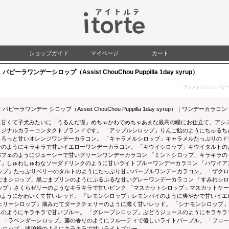
検索
ショップガイド
マイページ
カート
ーラワンデーシロップ（Assist ChouChou Puppilla 1day syrup）
「アシストシュシュ パピーラワン
ピーラワンデー シロップ（Assist ChouChou Puppilla 1day syrup）｜ワンデーカラコ
甘くて子犬みたいに「うるんだ瞳」めちゃかわでめちゃあまな最高の瞳にお仕立て。アシストシュシ
リジナルカラーコンタクトブランドです。 「アップルシロップ」りんご飴のようにちゅるち
とろっと甘いオレンジワンデーカラコン。 「キャラメルシロップ」キャラメルたっぷりのド
ーのようにキラキラで甘いイエローワンデーカラコン。 「キウイシロップ」キウイタルトの
パフェのようにジューシーで甘いグリーンワンデーカラコン 「ミントシロップ」キラキラ
プ」しゅわしゅわなソーダドリンクのように甘いライトブルーワンデーカラコン 「ハワイ
ロップ」たっぷりベリーのタルトのようにたっぷり甘いパープルワンデーカラコン。 「ザク
黒ごまシロップ」黒ごまプリンのようにぷるぷるな甘いグレーワンデーカラコン 「すみれシ
ップ」さくらゼリーのようなキラキラで甘いピンク 「マスカットシロップ」マスカットケ
のようにかわいくて甘いレッド。 「レモンシロップ」レモンパイのように爽やかで甘いイエ
ェリーシロップ」摘みたてダークチェリーのように濃く甘いレッド。 「シナモンシロップ
のようにキラキラで甘いブルー。 「グレープシロップ」ぶどうジュースのようにキラキラ
。 「ラベンダーシロップ」藤の香りのようにフルーティで優しいライトパープル。 「フロ
ーシロップ」琥珀糖のようにキラキラで甘いライトブルー。