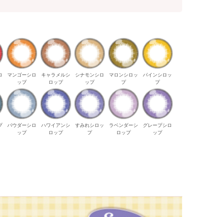
ロ
マンゴーシロ
キャラメルシ
シナモンシロ
マロンシロッ
パインシロッ
ップ
ロップ
ップ
プ
プ
プ
パウダーシロ
ハワイアンシ
すみれシロッ
ラベンダーシ
グレープシロ
ップ
ロップ
プ
ロップ
ップ