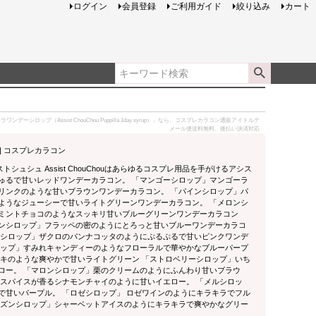
ログイン
会員登録
ご利用ガイド
絞り込み
カート
デーシロップ（Assist ChouChou Puppilla 1day syrup）」なら、コスプレカラコン通販アイトルテ
メール便送料無料、後払い決済対応
ン | コスプレカラコン
ュ Assist ChouChouはあらゆるコスプレ用品を手がけるアシス
ゅるで甘いレッドワンデーカラコン。 「マンゴーシロップ」マンゴーラ
リンクのような甘いブラウンワンデーカラコン。 「パインシロップ」パ
ようなジューシーで甘いライトグリーンワンデーカラコン。 「メロンシ
のミントチョコのようなスッキリ甘いブルーグリーンワンデーカラコン
アンシロップ」フラッペの密のようにとろっと甘いブルーワンデーカラコ
ロシロップ」ザクロのパンナコッタのようにぷるぷるで甘いピンクワンデ
ロップ」すみれキャンディーのようなフローラルで華やかなブルーパープ
ーキのような爽やかで甘いライトグリーン 「ストロベリーシロップ」いち
ロー。 「マロンシロップ」栗のクリームのようにふんわり甘いブラウ
」スパイスが香るシナモンチャイのように甘いイエロー。 「メルシロッ
で甘いパープル。 「ロゼシロップ」 ロゼワインのようにキラキラでフル
ーズンシロップ」シャーベットアイスのようにキラキラで爽やかなグリー