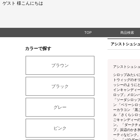
ゲスト 様こんにちは
TOP
商品検索
アシストシュシュ パピ
カラーで探す
ブラウン
アシストシュシュ パ
シロップみたいに
トウィッグのオ
ッシーのように
ブラック
インキャンディ
ロップ」メロン
「ソーダシロッ
ン 「ベリーシ
グレー
ーカラコン 「
ル 「さくらシロ
ごキャンディー
ン。 「ダークチ
ピンク
プ」浜辺のかき氷
ーティなピンク
ン。 「パウダ