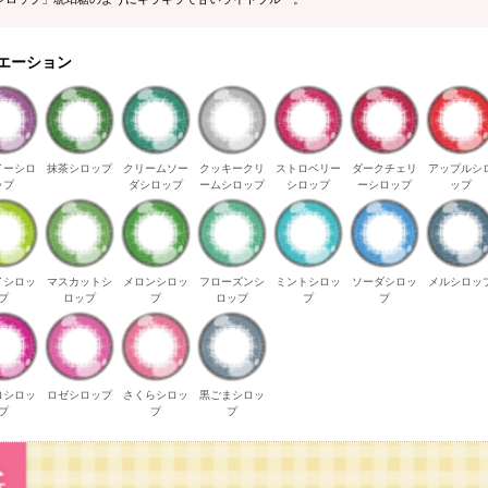
エーション
イーシロ
抹茶シロップ
クリームソー
クッキークリ
ストロベリー
ダークチェリ
アップルシ
ップ
ダシロップ
ームシロップ
シロップ
ーシロップ
ップ
イシロッ
マスカットシ
メロンシロッ
フローズンシ
ミントシロッ
ソーダシロッ
メルシロッ
プ
ロップ
プ
ロップ
プ
プ
ロシロッ
ロゼシロップ
さくらシロッ
黒ごまシロッ
プ
プ
プ