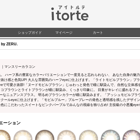
検索
ショップガイド
マイページ
カート
y ZERU.
L）｜マンスリーカラコン
色。 ハーフ系の豊富なカラーバリエーションで一度見ると忘れられない、 あなた自身の魅
抜け感と色気UP! 大人な雰囲気のハーフeyeに仕上げます。「ライトモピルブラウン」ブ
yeで可愛さ抜群!「ヌードモピルブラウン」じゅわっと発色で瞳に馴染んで、自然な立体感を
コブラウンとライトブラウンが瞳に馴染み、くっきり印象に。 目童がキレイに盛れるフェミ
リーなニュアンスプラス。 明るめブラウンカラーが瞳に馴染みます。「アッシュモピルブラ
クールeyeに仕上げます。「モピルブルー」ブルーブレーの発色と透明感を残したデザイント
色にこだわったスイートなピンクパープルでみんなの視線を独り占め! 主役級の小悪魔eye
エーション