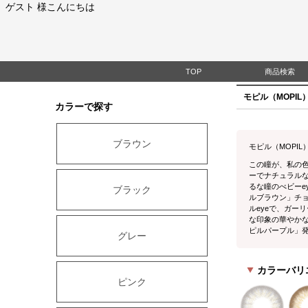
ゲスト 様こんにちは
TOP
商品検索
モピル（MOPIL）b
カラーで探す
ブラウン
モピル（MOPI
この瞳が、私の
ーでナチュラルな
るな瞳のべビーe
ブラック
ルブラウン」チョ
ルeyeで、ガー
な印象の華やかな
ピルパープル」発
グレー
カラーバリ
ピンク