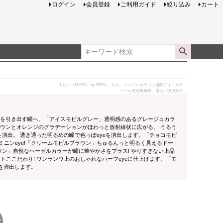
ログイン
会員登録
ご利用ガイド
絞り込み
カート
「モピル（MOPIL）by ZERU.」なら、コスプレカラコン通販アイトルテ
メール便送料無料、後払い決済対応
力を引き出す瞳へ。「アイスモピルグレー」透明感のあるグレージュカラ
ラウンとオレンジのグラデーションがほわっと放射線状に広がる。 うるう
演出。 透き通った明るめの瞳で色っぽeyeを演出します。「チョコモピ
ニンeye!「クリームモピルブラウン」ちゅるんっと明るく見えるドー
ウン」自然なヘーゼルカラーが瞳に華やかさをプラス! やりすぎない上品
ここだわり! ワンランワ上のおしゃれなハーフeyeに仕上げます。「モ
を演出します。