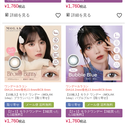
1,760
1,760
¥
¥
税込
税込
詳細を見る
詳細を見る
ワンデーカラコン
ワンデーカラコン
DIA14.2mm/着色13.6mm/BC8.6mm
DIA14.2mm/着色13.4mm/BC8.6mm
【10枚入】モラク ワンデー（MOLAK
【10枚入】モラク ワンデー（MOLAK
1day）ブラウンバニー【取り寄せ】
1day）バブルブルー【取り寄せ】
取り寄せ
メール便 送料無料
取り寄せ
メール便 送料無料
【2＋1】モラクワンデー【3箱買った
【2＋1】モラクワンデー【3箱買った
ら1箱無料】
ら1箱無料】
1,760
1,760
¥
¥
税込
税込