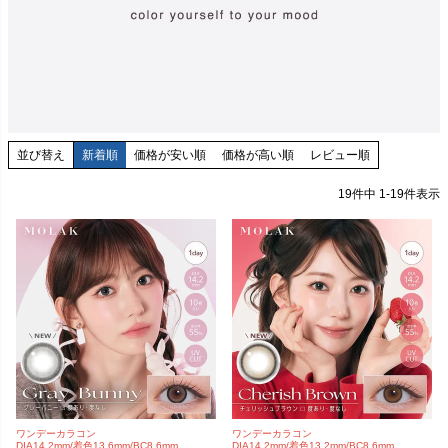
並び替え
新着順
価格が安い順
価格が高い順
レビュー順
19
件中
1
-
19
件表示
ワンデーカラコン
ワンデーカラコン
DIA14.2mm/着色13.6mm/BC8.6mm
DIA14.2mm/着色13.2mm/BC8.6mm