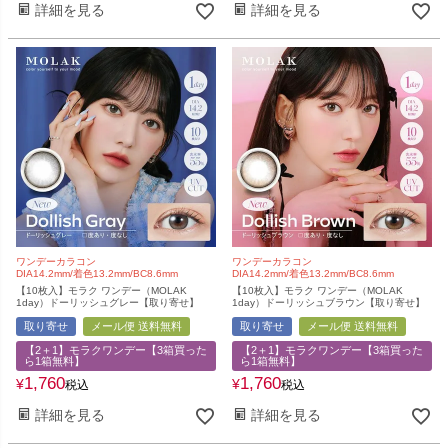
詳細を見る
詳細を見る
ワンデーカラコン
ワンデーカラコン
DIA14.2mm/着色13.2mm/BC8.6mm
DIA14.2mm/着色13.2mm/BC8.6mm
【10枚入】モラク ワンデー（MOLAK
【10枚入】モラク ワンデー（MOLAK
1day）ドーリッシュグレー【取り寄せ】
1day）ドーリッシュブラウン【取り寄せ】
取り寄せ
メール便 送料無料
取り寄せ
メール便 送料無料
【2＋1】モラクワンデー【3箱買った
【2＋1】モラクワンデー【3箱買った
ら1箱無料】
ら1箱無料】
1,760
1,760
¥
¥
税込
税込
詳細を見る
詳細を見る