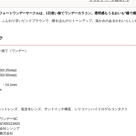
 コンフォートワンデーサークルは、1日使い捨てワンデーカラコン。透明感もうるおいも"瞳で
、ふんわり甘いピンクブラウンで、瞳をほんのりトーンアップ。温かみのあるかわいらしい瞳
ク
い捨て（ワンデー）
(0.25step)
(0.50step)
：14.1mm
m
カットレンズ、低含水レンズ、サンドイッチ構造、シリコーンハイドロゲルコンタクト
ワンデーSC
X00113A03
会社シンシア
株式会社