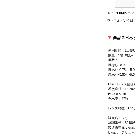
ルミアLuMia
ワッフルピンクは
商品スペッ
使用期限：1日使
数量：1箱10枚入
度数：
度なし±0.00
度あり-0.75～-5.00
度あり-5.50～-9.50
DIA（レンズ直径）
着色直径：13.2m
BC：8.8mm
含水率：47%
レンズ特徴：UV
販売名：フリュー
承認番号：30100BZ
製造販売元：株式
販売元：フリュー