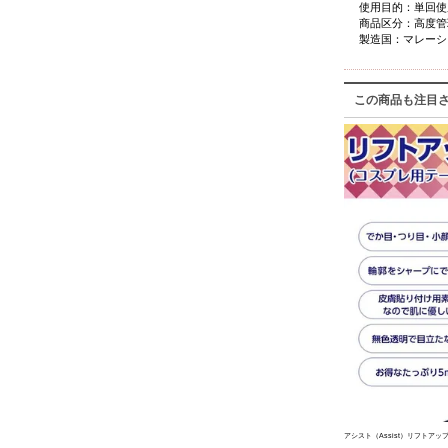
使用目的：単回使
商品区分：高度管
製造国：マレーシ
この商品も注目
アシスト（Assist）リフトア