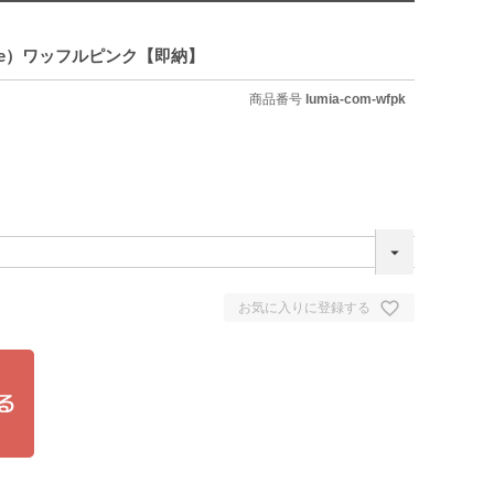
ircle）ワッフルピンク【即納】
商品番号
lumia-com-wfpk
お気に入りに登録する