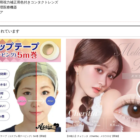
用視力補正用色付きコンタクトレンズ
理医療機器
ア
されています
ップテープ（コスプレ用テーピング）5m巻【即納】
【10枚入】チェリッタ（Cheritta）メロウロゼ【即納】