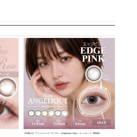
【10枚入】 アンジェリーク ワンデー（Angelique 1day）エッジピンク【即納】