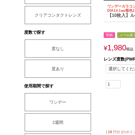
ワンデーカラコ
DIA14.1㎜/着色1
クリアコンタクトレンズ
【10枚入】ルミ
度数で探す
即納
メール便 
1,980
¥
度なし
税込
レンズ度数(PWR
度あり
使用期間で探す
ワンデー
2週間
[
18
円分 ]のポイ