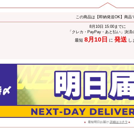
この商品は【即納発送OK】商品
8月10日 15:00までに
「クレカ・PayPay・あと払い」決済
8月10日
発送
最短
に
し
▲
最短明日お届け
詳細はコチラ
▲