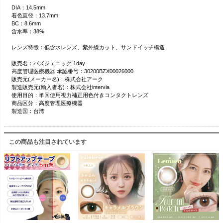
DIA：14.5mm
着色直径：13.7mm
BC：8.6mm
含水率：38%
レンズ特徴：低含水レンズ、紫外線カット、サンドイッチ構造
販売名：パズジェニック 1day
高度管理医療機器 承認番号：30200BZX00026000
販売元(メーカー名)：株式会社アーク
製造販売元(輸入者名)：株式会社intervia
使用目的：単回使用視力補正用色付きコンタクトレンズ
商品区分：高度管理医療機器
製造国：台湾
この商品も注目されています