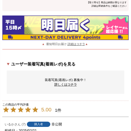
【取り寄せ】商品は納期が異なります
詳細は即納条件をご確認ください
▲
最短明日お届け
詳細はコチラ
▲
ユーザー装着写真(着画レポ)を見る
装着写真(着画レポ) 募集中！
詳しくはコチラ
5.00
1
非公開
いるか
7
購入者
投稿日
2025/02/21