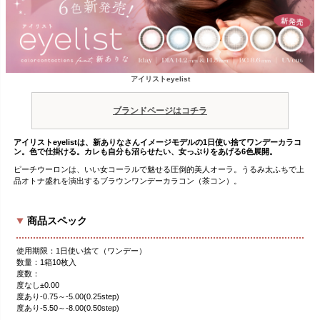
アイリストeyelist
ブランドページはコチラ
アイリストeyelistは、新ありなさんイメージモデルの1日使い捨てワンデーカラコ
ン。色で仕掛ける。カレも自分も沼らせたい、女っぷりをあげる6色展開。
ピーチウーロンは、いい女コーラルで魅せる圧倒的美人オーラ。うるみ太ふちで上
品オトナ盛れを演出するブラウンワンデーカラコン（茶コン）。
商品スペック
使用期限：1日使い捨て（ワンデー）
数量：1箱10枚入
度数：
度なし±0.00
度あり-0.75～-5.00(0.25step)
度あり-5.50～-8.00(0.50step)