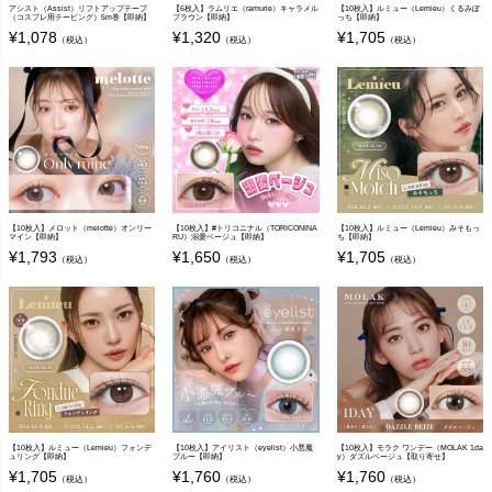
アシスト（Assist）リフトアップテープ
【6枚入】ラムリエ（ramurie）キャラメル
【10枚入】ルミュー（Lemieu）くるみぽ
（コスプレ用テーピング）5m巻【即納】
ブラウン【即納】
っち【即納】
¥
1,078
¥
1,320
¥
1,705
（税込）
（税込）
（税込）
【10枚入】メロット（melotte）オンリー
【10枚入】#トリコニナル（TORICONINA
【10枚入】ルミュー（Lemieu）みそもっ
マイン【即納】
RU）溺愛ベージュ【即納】
ち【即納】
¥
1,793
¥
1,650
¥
1,705
（税込）
（税込）
（税込）
【10枚入】ルミュー（Lemieu）フォンデ
【10枚入】アイリスト（eyelist）小悪魔
【10枚入】モラク ワンデー（MOLAK 1da
ュリング【即納】
ブルー【即納】
y）ダズルベージュ【取り寄せ】
¥
1,705
¥
1,760
¥
1,760
（税込）
（税込）
（税込）