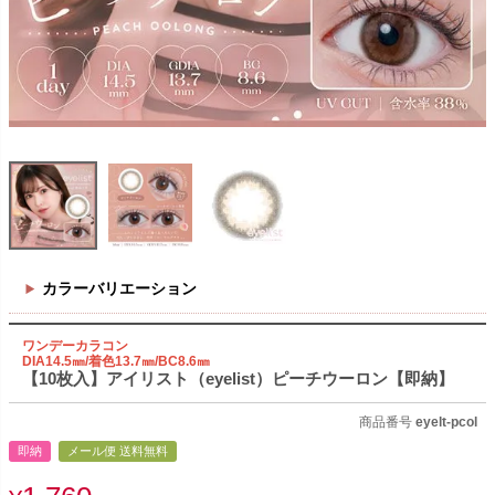
カラーバリエーション
ワンデーカラコン
DIA14.5㎜/着色13.7㎜/BC8.6㎜
【10枚入】アイリスト（eyelist）ピーチウーロン【即納】
商品番号
eyelt-pcol
即納
メール便 送料無料