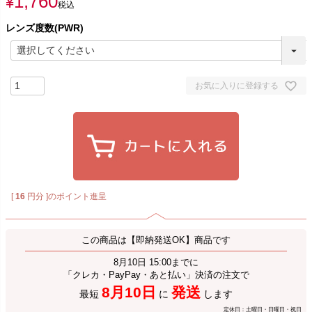
1,760
¥
税込
レンズ度数(PWR)
お気に入りに登録する
[
16
円分 ]のポイント進呈
この商品は【即納発送OK】商品です
8月10日 15:00までに
「クレカ・PayPay・あと払い」決済の注文で
8月10日
発送
最短
に
します
定休日：土曜日・日曜日・祝日