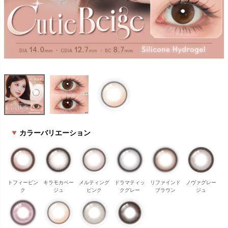
カラーバリエーション
トフィーピン
キラモカベー
メルティング
ドラマティッ
リファインド
ノヴァグレー
ク
ジュ
ピンク
クグレー
ブラウン
ジュ