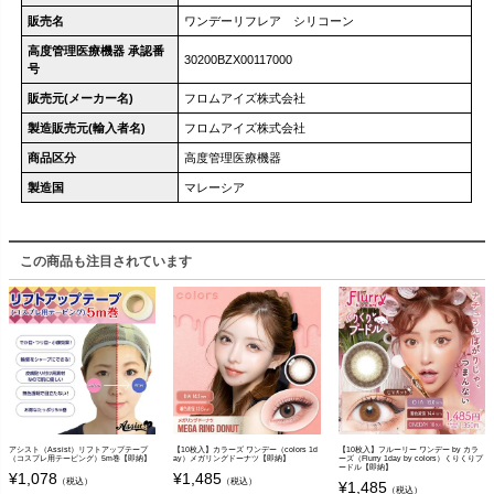
販売名
ワンデーリフレア シリコーン
高度管理医療機器 承認番
30200BZX00117000
号
販売元(メーカー名)
フロムアイズ株式会社
製造販売元(輸入者名)
フロムアイズ株式会社
商品区分
高度管理医療機器
製造国
マレーシア
この商品も注目されています
アシスト（Assist）リフトアップテープ
【10枚入】カラーズ ワンデー（colors 1d
【10枚入】フルーリー ワンデー by カラ
（コスプレ用テーピング）5m巻【即納】
ay）メガリングドーナツ【即納】
ーズ（Flurry 1day by colors）くりくりプ
ードル【即納】
¥
1,078
¥
1,485
（税込）
（税込）
¥
1,485
（税込）