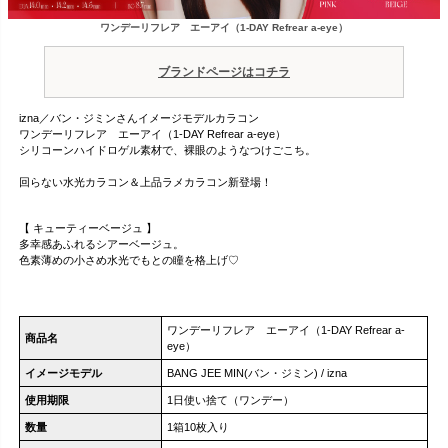
ワンデーリフレア エーアイ（1-DAY Refrear a-eye）
ブランドページはコチラ
izna／バン・ジミンさんイメージモデルカラコン
ワンデーリフレア エーアイ（1-DAY Refrear a-eye）
シリコーンハイドロゲル素材で、裸眼のようなつけごこち。
回らない水光カラコン＆上品ラメカラコン新登場！
【 キューティーベージュ 】
多幸感あふれるシアーベージュ。
色素薄めの小さめ水光でもとの瞳を格上げ♡
ワンデーリフレア エーアイ（1-DAY Refrear a-
商品名
eye）
イメージモデル
BANG JEE MIN(バン・ジミン) / izna
使用期限
1日使い捨て（ワンデー）
数量
1箱10枚入り