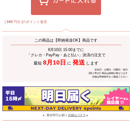
[
160
円分 ]のポイント進呈
この商品は【即納発送OK】商品です
8月10日 15:00までに
「クレカ・PayPay・あと払い」決済の注文で
8月10日
発送
最短
に
します
定休日：土曜日・日曜日・祝日
【取り寄せ】商品は納期が異なります
詳細は即納条件をご確認ください
▲
最短明日お届け
詳細はコチラ
▲