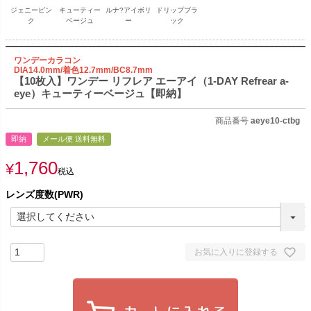
ジェニーピン
キューティー
ルナ?アイボリ
ドリップブラ
ク
ベージュ
ー
ック
ワンデーカラコン
DIA14.0mm/着色12.7mm/BC8.7mm
【10枚入】ワンデー リフレア エーアイ（1-DAY Refrear a-
eye）キューティーベージュ【即納】
商品番号
aeye10-ctbg
即納
メール便 送料無料
1,760
¥
税込
レンズ度数(PWR)
お気に入りに登録する