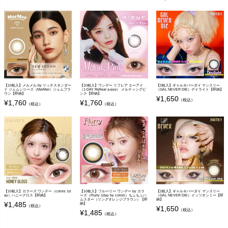
【10枚入】メルメル by リッチスタンダー
【10枚入】ワンデー リフレア エーアイ
【2枚入】ギャルネバーダイ マンスリー
ド ジェムシリーズ（MerMer）ジェムブラ
（1-DAY Refrear a-eye） メルティングピ
（GAL NEVER DIE）デイライト【即納】
ウン【即納】
ンク【即納】
¥
1,650
（税込）
¥
1,760
¥
1,760
（税込）
（税込）
【10枚入】カラーズ ワンデー（colors 1d
【10枚入】フルーリー ワンデー by カラ
【2枚入】ギャルネバーダイ マンスリー
ay）ハニーグロス【即納】
ーズ（Flurry 1day by colors）もふもふハ
（GAL NEVER DIE）イッツオンミー【即
ムスター（リングオレンジブラウン）【即
納】
¥
1,485
納】
（税込）
¥
1,650
（税込）
¥
1,485
（税込）