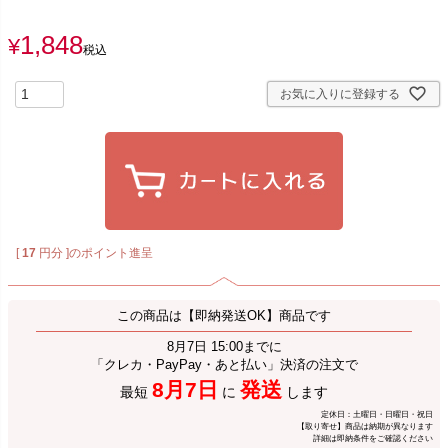
必
須
1,848
)
¥
税込
お気に入りに登録する
[
17
円分 ]のポイント進呈
この商品は【即納発送OK】商品です
8月7日 15:00までに
「クレカ・PayPay・あと払い」決済の注文で
8月7日
発送
最短
に
します
定休日：土曜日・日曜日・祝日
【取り寄せ】商品は納期が異なります
詳細は即納条件をご確認ください