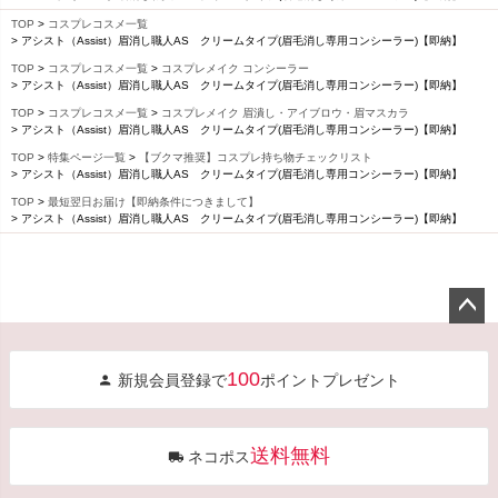
TOP
コスプレコスメ一覧
アシスト（Assist）眉消し職人AS クリームタイプ(眉毛消し専用コンシーラー)【即納】
TOP
コスプレコスメ一覧
コスプレメイク コンシーラー
アシスト（Assist）眉消し職人AS クリームタイプ(眉毛消し専用コンシーラー)【即納】
TOP
コスプレコスメ一覧
コスプレメイク 眉潰し・アイブロウ・眉マスカラ
アシスト（Assist）眉消し職人AS クリームタイプ(眉毛消し専用コンシーラー)【即納】
TOP
特集ページ一覧
【ブクマ推奨】コスプレ持ち物チェックリスト
アシスト（Assist）眉消し職人AS クリームタイプ(眉毛消し専用コンシーラー)【即納】
TOP
最短翌日お届け【即納条件につきまして】
アシスト（Assist）眉消し職人AS クリームタイプ(眉毛消し専用コンシーラー)【即納】
ペー
ジト
100
新規会員登録で
ポイントプレゼント
ップ
へ
送料無料
ネコポス