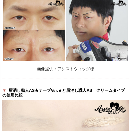
画像提供：アシストウィッグ様
▼
眉消し職人AS★テープVer.★と眉消し職人AS クリームタイプ
の使用比較