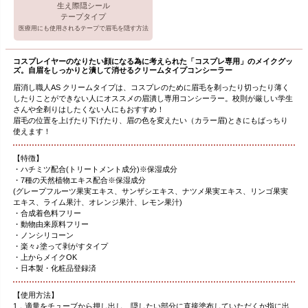
生え際隠シール
テープタイプ
医療用にも使用されるテープで眉毛を隠す方法
コスプレイヤーのなりたい顔になる為に考えられた「コスプレ専用」のメイクグッ
ズ。自眉をしっかりと潰して消せるクリームタイプコンシーラー
眉消し職人AS クリームタイプは、コスプレのために眉毛を剃ったり切ったり薄く
したりことができない人にオススメの眉潰し専用コンシーラー。校則が厳しい学生
さんや全剃りはしたくない人にもおすすめ！
眉毛の位置を上げたり下げたり、眉の色を変えたい（カラー眉)ときにもばっちり
使えます！
【特徴】
・ハチミツ配合(トリートメント成分)※保湿成分
・7種の天然植物エキス配合※保湿成分
(グレープフルーツ果実エキス、サンザシエキス、ナツメ果実エキス、リンゴ果実
エキス、ライム果汁、オレンジ果汁、レモン果汁)
・合成着色料フリー
・動物由来原料フリー
・ノンシリコーン
・楽々♪塗って剥がすタイプ
・上からメイクOK
・日本製・化粧品登録済
【使用方法】
1．適量をチューブから押し出し、隠したい部分に直接塗布していただくか指に出