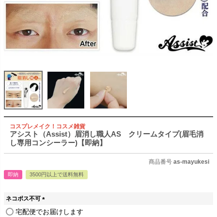
コスプレメイク！コスメ雑貨
アシスト（Assist）眉消し職人AS クリームタイプ(眉毛消
し専用コンシーラー)【即納】
商品番号
as-mayukesi
即納
3500円以上で送料無料
ネコポス不可
(
宅配便でお届けします