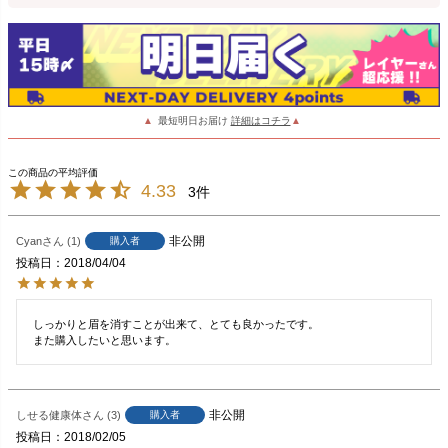
▲
最短明日お届け
詳細はコチラ
▲
4.33
3
非公開
Cyan
1
購入者
投稿日
2018/04/04
しっかりと眉を消すことが出来て、とても良かったです。

また購入したいと思います。
非公開
しせる健康体
3
購入者
投稿日
2018/02/05