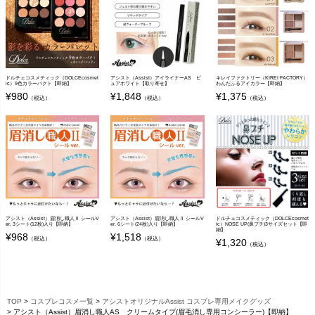
ドルチェコスメティック（DOLCEcosmet
アシスト（Assist）アイライナーAS ピ
キレイファクトリー（KIREI FACTORY）
ic）9色カラーパクト【即納】
ュアホワイト【取り寄せ】
わんだふるアイカラー【即納】
¥
980
¥
1,848
¥
1,375
（税込）
（税込）
（税込）
アシスト（Assist）眉消し職人Ⅱ シールV
アシスト（Assist）眉消し職人Ⅱ シールV
ドルチェコスメティック（DOLCEcosmet
er. 3シート(12枚)入り【即納】
er. 6シート(24枚)入り【即納】
ic）NOSE UP(鼻プチ)3サイズセット【即
納】
¥
968
¥
1,518
（税込）
（税込）
¥
1,320
（税込）
TOP
コスプレコスメ一覧
アシストオリジナルAssist コスプレ専用メイクグッズ
アシスト（Assist）眉消し職人AS クリームタイプ(眉毛消し専用コンシーラー)【即納】