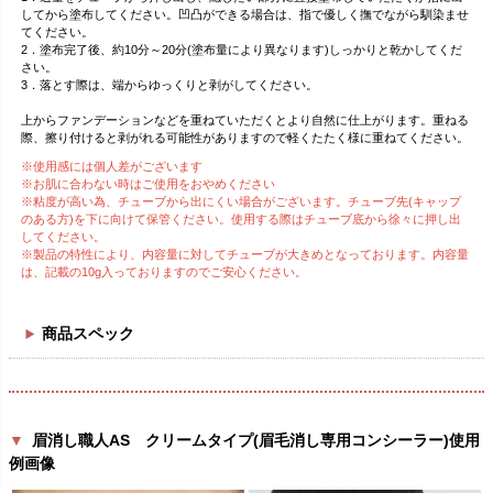
してから塗布してください。凹凸ができる場合は、指で優しく撫でながら馴染ませ
てください。
2．塗布完了後、約10分～20分(塗布量により異なります)しっかりと乾かしてくだ
さい。
3．落とす際は、端からゆっくりと剥がしてください。
上からファンデーションなどを重ねていただくとより自然に仕上がります。重ねる
際、擦り付けると剥がれる可能性がありますので軽くたたく様に重ねてください。
※使用感には個人差がございます
※お肌に合わない時はご使用をおやめください
※粘度が高い為、チューブから出にくい場合がございます。チューブ先(キャップ
のある方)を下に向けて保管ください。使用する際はチューブ底から徐々に押し出
してください。
※製品の特性により、内容量に対してチューブが大きめとなっております。内容量
は、記載の10g入っておりますのでご安心ください。
商品スペック
▼
眉消し職人AS クリームタイプ(眉毛消し専用コンシーラー)使用
例画像