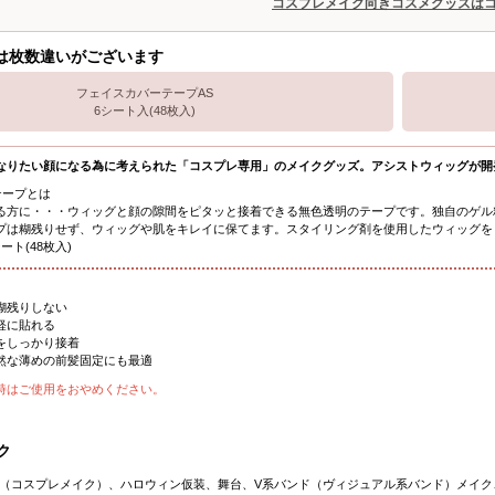
コスプレメイク向きコスメグッズは
は枚数違いがございます
フェイスカバーテープAS
6シート入(48枚入)
なりたい顔になる為に考えられた「コスプレ専用」のメイクグッズ。アシストウィッグが開
テープとは
る方に・・・ウィッグと顔の隙間をピタッと接着できる無色透明のテープです。独自のゲル
プは糊残りせず、ウィッグや肌をキレイに保てます。スタイリング剤を使用したウィッグを
ート(48枚入)
糊残りしない
軽に貼れる
をしっかり接着
然な薄めの前髪固定にも最適
時はご使用をおやめください。
ク
（コスプレメイク）、ハロウィン仮装、舞台、V系バンド（ヴィジュアル系バンド）メイク