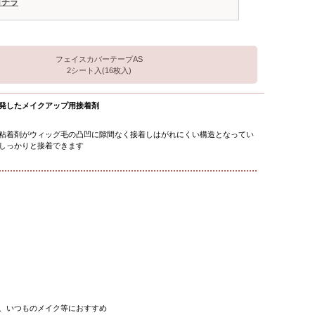
コチラ
フェイスカバーテープAS
2シート入(16枚入)
発したメイクアップ用接着剤
粘着剤がウィッグ毛の凸凹に隙間なく接着しはがれにくい構造となってい
しっかりと接着できます
、いつものメイク等におすすめ