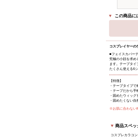
▼
この商品に
コスプレイヤーの
■フェイスカバー
究極の小顔を求め
ます。テープタイ
たくさん使える6シ
【特徴】
・テープタイプで
・テープだから手
・固めたウィッグ
・固めたくない自
※お肌に合わない
商品スペッ
コスプレカラコン