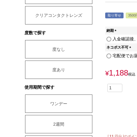
クリアコンタクトレンズ
取り寄せ
350
納期
度数で探す
(
入金確認後、
必
ネコポス不可
須
度なし
)
(
宅配便でお
必
須
度あり
1,188
)
¥
税込
使用期間で探す
ワンデー
2週間
[
11
円分 ]のポイ