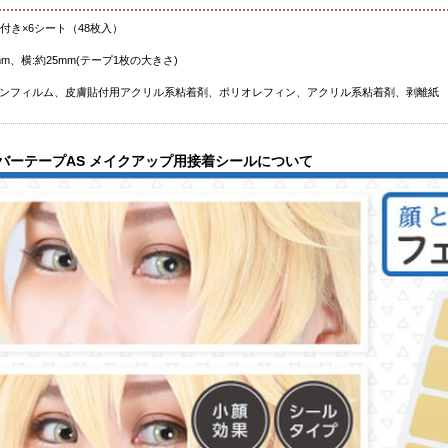
付き×6シート（48枚入）
mm、横:約25mm(テープ1枚の大きさ)
ンフィルム、皮膚貼付用アクリル系粘着剤、ポリオレフィン、アクリル系粘着剤、剥離紙
バーテープAS メイクアップ用接着シールについて