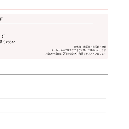
す
ます
了承ください。
定休日：土曜日・日曜日・祝日
メーカー欠品で発送ができない際はご連絡いたします
お急ぎの場合は【即納発送OK】商品をオススメいたします